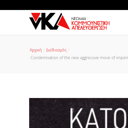
Αρχική
Διεθνισμός
Condemnation of the new aggressive move of imperi