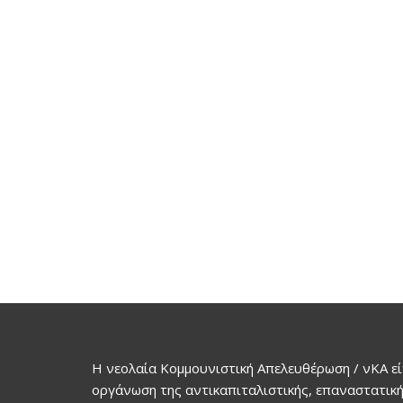
Η νεολαία Κομμουνιστική Απελευθέρωση / νΚΑ εί
οργάνωση της αντικαπιταλιστικής, επαναστατική