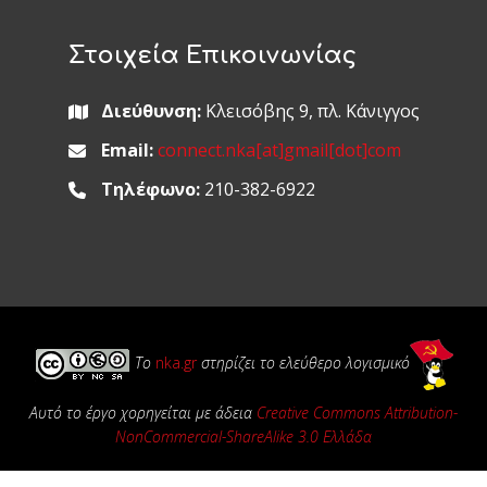
Στοιχεία Επικοινωνίας
Διεύθυνση:
Κλεισόβης 9, πλ. Κάνιγγος
Email:
connect.nka[at]gmail[dot]com
Τηλέφωνο:
210-382-6922
Το
nka.gr
στηρίζει το ελεύθερο λογισμικό
Αυτό το έργο χορηγείται με άδεια
Creative Commons Attribution-
NonCommercial-ShareAlike 3.0 Ελλάδα