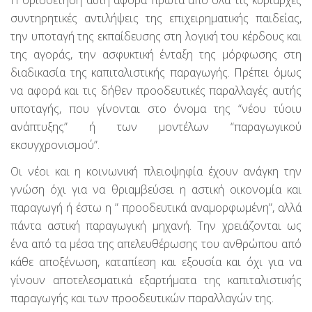
Η οριοθέτηση αυτή αφορά πρώτα από όλα τις κυρίαρχες
συντηρητικές αντιλήψεις της επιχειρηματικής παιδείας,
την υποταγή της εκπαίδευσης στη λογική του κέρδους και
της αγοράς, την ασφυκτική ένταξη της μόρφωσης στη
διαδικασία της καπιταλιστικής παραγωγής. Πρέπει όμως
να αφορά και τις δήθεν προοδευτικές παραλλαγές αυτής
υποταγής, που γίνονται στο όνομα της “νέου τύοιυ
ανάπτυξης” ή των μοντέλων “παραγωγικού
εκσυγχρονισμού”.
Οι νέοι και η κοινωνική πλειοψηφία έχουν ανάγκη την
γνώση όχι για να θριαμβεύσει η αστική οικονομία και
παραγωγή ή έστω η ” προοδευτικά αναμορφωμένη”, αλλά
πάντα αστική παραγωγική μηχανή. Την χρειάζονται ως
ένα από τα μέσα της απελευθέρωσης του ανθρώπου από
κάθε αποξένωση, καταπίεση και εξουσία και όχι για να
γίνουν αποτελεσματικά εξαρτήματα της καπιταλιστικής
παραγωγής και των προοδευτικών παραλλαγών της.