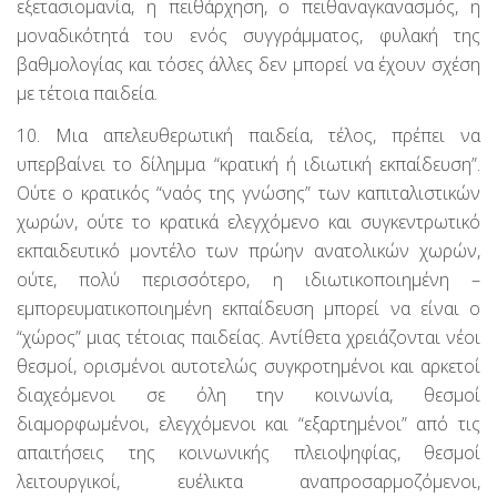
εξετασιομανία, η πειθάρχηση, ο πειθαναγκανασμός, η
μοναδικότητά του ενός συγγράμματος, φυλακή της
βαθμολογίας και τόσες άλλες δεν μπορεί να έχουν σχέση
με τέτοια παιδεία.
10. Μια απελευθερωτική παιδεία, τέλος, πρέπει να
υπερβαίνει το δίλημμα “κρατική ή ιδιωτική εκπαίδευση”.
Ούτε ο κρατικός “ναός της γνώσης” των καπιταλιστικών
χωρών, ούτε το κρατικά ελεγχόμενο και συγκεντρωτικό
εκπαιδευτικό μοντέλο των πρώην ανατολικών χωρών,
ούτε, πολύ περισσότερο, η ιδιωτικοποιημένη –
εμπορευματικοποιημένη εκπαίδευση μπορεί να είναι ο
“χώρος” μιας τέτοιας παιδείας. Αντίθετα χρειάζονται νέοι
θεσμοί, ορισμένοι αυτοτελώς συγκροτημένοι και αρκετοί
διαχεόμενοι σε όλη την κοινωνία, θεσμοί
διαμορφωμένοι, ελεγχόμενοι και “εξαρτημένοι” από τις
απαιτήσεις της κοινωνικής πλειοψηφίας, θεσμοί
λειτουργικοί, ευέλικτα αναπροσαρμοζόμενοι,