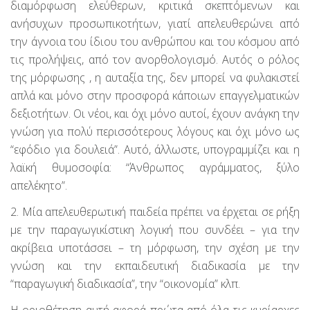
διαμόρφωση ελεύθερων, κριτικά σκεπτόμενων και
ανήσυχων προσωπικοτήτων, γιατί απελευθερώνει από
την άγνοια του ίδιου του ανθρώπου και του κόσμου από
τις προλήψεις, από τον ανορθολογισμό. Αυτός ο ρόλος
της μόρφωσης , η αυταξία της, δεν μπορεί να φυλακιστεί
απλά και μόνο στην προσφορά κάποιων επαγγελματικών
δεξιοτήτων. Οι νέοι, και όχι μόνο αυτοί, έχουν ανάγκη την
γνώση για πολύ περισσότερους λόγους και όχι μόνο ως
“εφόδιο για δουλειά”. Αυτό, άλλωστε, υπογραμμίζει και η
λαϊκή θυμοσοφία: “Άνθρωπος αγράμματος, ξύλο
απελέκητο”.
2. Μία απελευθερωτική παιδεία πρέπει να έρχεται σε ρήξη
με την παραγωγικίστικη λογική που συνδέει – για την
ακρίβεια υποτάσσει – τη μόρφωση, την σχέση με την
γνώση και την εκπαιδευτική διαδικασία με την
“παραγωγική διαδικασία”, την “οικονομία” κλπ.