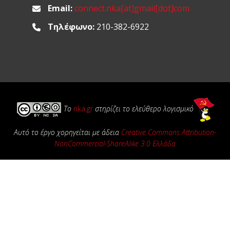
Email:
connect.nka[at]gmail[dot]com
Τηλέφωνο:
210-382-6922
Το
nka.gr
στηρίζει το ελεύθερο λογισμικό
Αυτό το έργο χορηγείται με άδεια
Creative Commons Attribution-
NonCommercial-ShareAlike 3.0 Ελλάδα