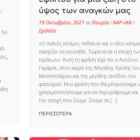
ύψος των αναγκών μας
/
19 Οκτωβρίου, 2021
σε
Θεωρία
/
ΝΑΡ-νΚΑ
/
Σχολεία
ο 5ο
«Ο παλιός κόσμος πεθαίνει και ο νέος κόσμ
πό
πασχίζει να γεννηθεί. Τώρα είναι η εποχή τω
εις,
τεράτων». Αυτή τη φράση είχε πει ο Αντόνιο
Γκράμσι, στον καιρό της Μεγάλης Κρίσης το
Μεσοπολέμου και της μεγάλης ανόδου του
9
φασισμού. Μια φράση που θα μπορούσαμε 
γάλη
χρησιμοποιήσουμε για να περιγράψουμε και
την εποχή που ζούμε. Ζούμε σε […]
ΠΕΡΙΣΣΟΤΕΡΑ