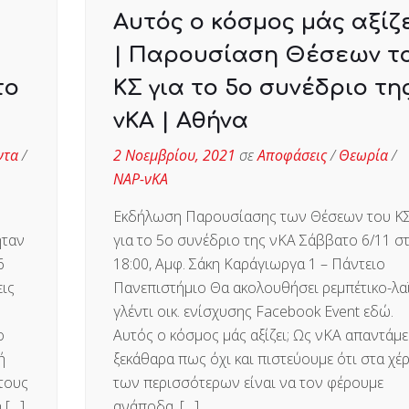
Αυτός ο κόσμος μάς αξίζε
| Παρουσίαση Θέσεων τ
το
ΚΣ για το 5ο συνέδριο τη
νΚΑ | Αθήνα
ντα
/
2 Νοεμβρίου, 2021
σε
Αποφάσεις
/
Θεωρία
/
ΝΑΡ-νΚΑ
Εκδήλωση Παρουσίασης των Θέσεων του Κ
ήταν
για το 5ο συνέδριο της νΚΑ Σάββατο 6/11 στ
6
18:00, Αμφ. Σάκη Καράγιωργα 1 – Πάντειο
ις
Πανεπιστήμιο Θα ακολουθήσει ρεμπέτικο-λα
γλέντι οικ. ενίσχυσης Facebook Event εδώ.
ο
Αυτός ο κόσμος μάς αξίζει; Ως νΚΑ απαντάμε
ή
ξεκάθαρα πως όχι και πιστεύουμε ότι στα χέρ
τους
των περισσότερων είναι να τον φέρουμε
 […]
ανάποδα. […]