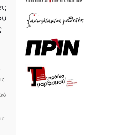
ι;
ου
ς
Σ
ις
ϊκό
ια