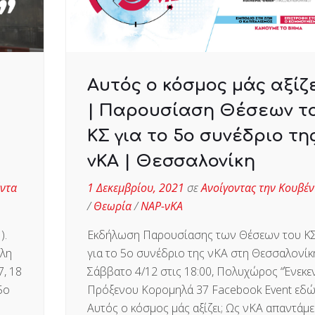
Αυτός ο κόσμος μάς αξίζε
| Παρουσίαση Θέσεων τ
ΚΣ για το 5ο συνέδριο τη
νΚΑ | Θεσσαλονίκη
έντα
1 Δεκεμβρίου, 2021
σε
Ανοίγοντας την Κουβέν
/
Θεωρία
/
ΝΑΡ-νΚΑ
).
Εκδήλωση Παρουσίασης των Θέσεων του Κ
έλη
για το 5ο συνέδριο της νΚΑ στη Θεσσαλονίκ
7, 18
Σάββατο 4/12 στις 18:00, Πολυχώρος “Ένεκεν
5ο
Πρόξενου Κορομηλά 37 Facebook Event εδώ
Αυτός ο κόσμος μάς αξίζει; Ως νΚΑ απαντάμε