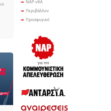
ΝΑΡ-νΚΑ
ια
Περιβάλλον
Προσφυγικό