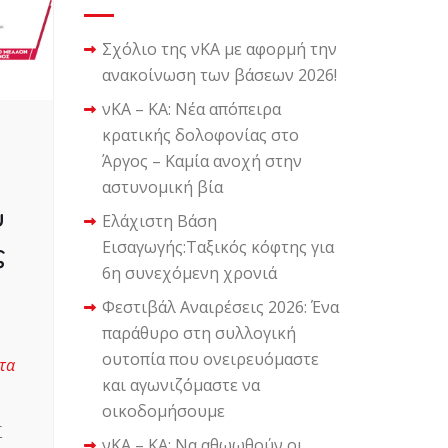
Σχόλιο της νΚΑ με αφορμή την
ανακοίνωση των βάσεων 2026!
νΚΑ – ΚΑ: Νέα απόπειρα
κρατικής δολοφονίας στο
Άργος – Καμία ανοχή στην
αστυνομική βία
υ
Ελάχιστη Βάση
Εισαγωγής:Ταξικός κόφτης για
ς
6η συνεχόμενη χρονιά
Φεστιβάλ Αναιρέσεις 2026: Ένα
παράθυρο στη συλλογική
ουτοπία που ονειρευόμαστε
τα
και αγωνιζόμαστε να
οικοδομήσουμε
Σ
νΚΑ – ΚΑ: Να αθωωθούν οι