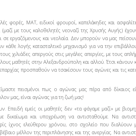
λές φορές, ΜΑΤ, ειδικοί φρουροί, καπελάκηδες και ασφαλίτ
(μαζί με τους καλοθελητές νεοναζί της Χρυσής Αυγής) έχουν
 σε εργαζόμενους και νεολαία. Δεν μπορούν να μας πείσουν
ουν κάθε λογής κατασταλτικό μηχανισμό για να την επιβάλλου
τους χιλιάδες απεργούς στις μεγάλες απεργίες, με τους απλ
λους μαθητές στην Αλεξανδρούπολη και αλλού. Έτσι κάνουν κ
 επαρχίας προσπαθούν να τσακίσουν τους αγώνες και τις κατ
ίμαστε πεισμένοι πως ο αγώνας μας πέρα από δίκαιος εί
λλον μας, είναι αγώνας για τη ζωή μας!
. Επειδή εμείς οι μαθητές δεν «τα φάγαμε μαζί» με βιομη
υμε δικαίωμα και υποχρέωση να αντισταθούμε. Να αντισ
ωρίς ίχνος ελεύθερου χρόνου, στο σχολείο που διαλύουν 
βέβαιο μέλλον της περιπλάνησης και της ανεργίας. Να αντισ