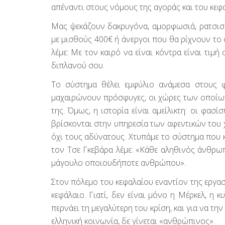
απέναντι στους νόμους της αγοράς και του κε
Μας ψεκάζουν δακρυγόνα, αμορφωσιά, ρατσισμό
με μισθούς 400€ ή άνεργοι που θα ρίχνουν το 
λέμε: Με τον καιρό να είναι κόντρα είναι τιμή 
διπλανού σου.
Το σύστημα θέλει εμφύλιο ανάμεσα στους φ
μαχαιρώνουν πρόσφυγες, οι χώρες των οποίων
της. Όμως, η ιστορία είναι αμείλικτη: οι φασί
βρίσκονται στην υπηρεσία των αφεντικών του χ
όχι τους αδύνατους. Χτυπάμε το σύστημα που κ
τον Τσε Γκεβάρα λέμε: «Κάθε αληθινός άνθρω
μάγουλο οποιουδήποτε ανθρώπου».
Στον πόλεμο του κεφαλαίου εναντίον της εργασ
κεφάλαιο. Γιατί, δεν είναι μόνο η Μέρκελ, η κ
περνάει τη μεγαλύτερη του κρίση, και για να τ
ελληνική κοινωνία, δε γίνεται «ανθρώπινος».