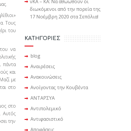
νΚΑ – ΚΑ: Να αθωωθούν οι
μας.
διωκόμενοι από την πορεία της
λίθιοι»
17 Νοέμβρη 2020 στα Σεπόλια!
α. Τους
χέρι του
KΑΤΗΓΟΡΙΕΣ
 του να
blog
λιτικής
αι πάντα
Αναιρέσεις
ούς και
Ανακοινώσεις
Μαζί με
ται στο
Ανοίγοντας την Κουβέντα
ΑΝΤΑΡΣΥΑ
μος στο
Αντιπολεμικό
ς. Αυτός
Αντιφασιστικό
ώσει την
Αποφάσεις