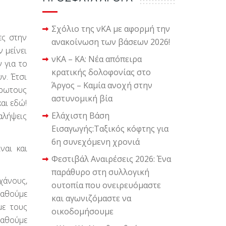
Σχόλιο της νΚΑ με αφορμή την
ες στην
ανακοίνωση των βάσεων 2026!
 μείνει
νΚΑ – ΚΑ: Νέα απόπειρα
 για το
κρατικής δολοφονίας στο
ν. Έτσι
Άργος – Καμία ανοχή στην
ήρωτους
αστυνομική βία
αι εδώ!
Ελάχιστη Βάση
αλήψεις
Εισαγωγής:Ταξικός κόφτης για
6η συνεχόμενη χρονιά
ναι και
Φεστιβάλ Αναιρέσεις 2026: Ένα
παράθυρο στη συλλογική
χάνους,
ουτοπία που ονειρευόμαστε
ταθούμε
και αγωνιζόμαστε να
με τους
οικοδομήσουμε
ταθούμε