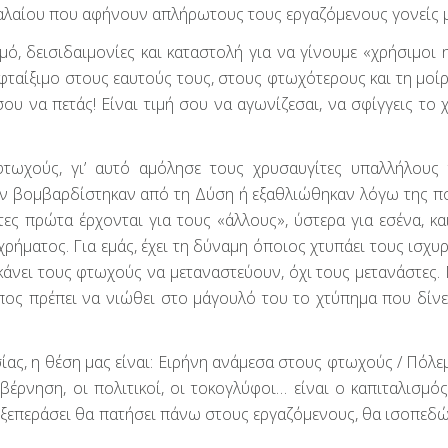
φαλαίου που αφήνουν απλήρωτους τους εργαζόμενους γονείς 
, δεισιδαιμονίες και καταστολή για να γίνουμε «χρήσιμοι η
φταίξιμο στους εαυτούς τους, στους φτωχότερους και τη μοίρ
σου να πετάς! Είναι τιμή σου να αγωνίζεσαι, να σφίγγεις το 
τωχούς, γι’ αυτό αμόλησε τους χρυσαυγίτες υπαλλήλους
 βομβαρδίστηκαν από τη Δύση ή εξαθλιώθηκαν λόγω της πο
στες πρώτα έρχονται για τους «άλλους», ύστερα για εσένα, κ
ρήματος. Για εμάς, έχει τη δύναμη όποιος χτυπάει τους ισχυρ
άνει τους φτωχούς να μεταναστεύουν, όχι τους μετανάστες. 
πος πρέπει να νιώθει στο μάγουλό του το χτύπημα που δίνε
ίας, η θέση μας είναι: Ειρήνη ανάμεσα στους φτωχούς / Πόλε
υβέρνηση, οι πολιτικοί, οι τοκογλύφοι… είναι ο καπιταλισμό
ην ξεπεράσει θα πατήσει πάνω στους εργαζόμενους, θα ισοπεδ