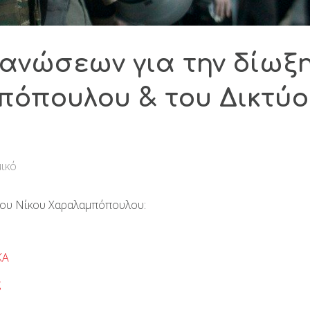
ανώσεων για την δίωξ
πόπουλου & του Δικτύ
ικό
 του Νίκου Χαραλαμπόπουλου:
ΚΑ
ς