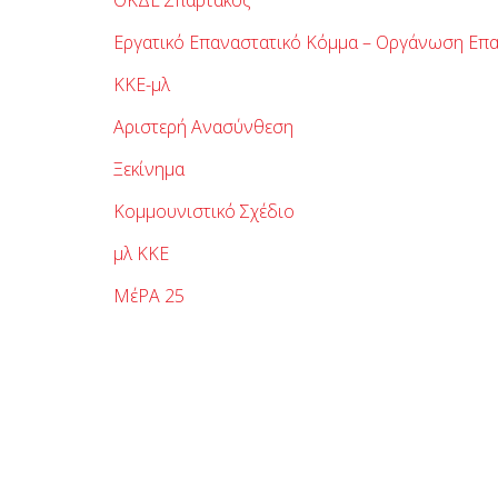
ΟΚΔΕ Σπάρτακος
Εργατικό Επαναστατικό Κόμμα – Οργάνωση Επα
ΚΚΕ-μλ
Αριστερή Ανασύνθεση
Ξεκίνημα
Κομμουνιστικό Σχέδιο
μλ ΚΚΕ
MέΡΑ 25