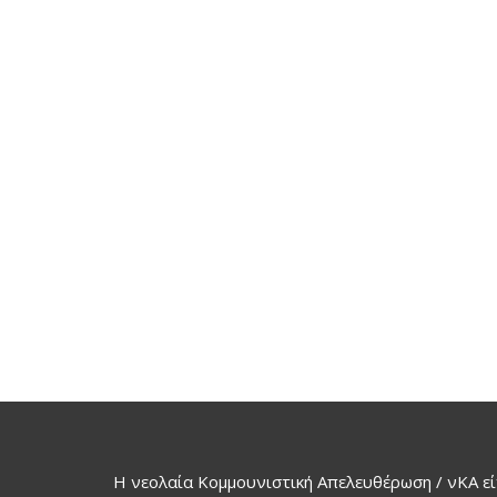
Η νεολαία Κομμουνιστική Απελευθέρωση / νΚΑ εί