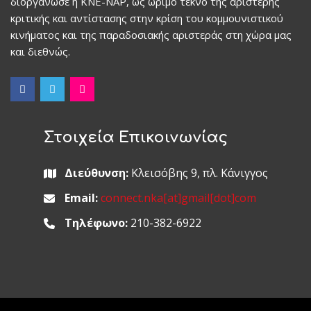
διοργάνωσε η ΚΝΕ-ΝΑΡ, ως ώριμο τέκνο της αριστερής
κριτικής και αντίστασης στην κρίση του κομμουνιστικού
κινήματος και της παραδοσιακής αριστεράς στη χώρα μας
και διεθνώς.
Στοιχεία Επικοινωνίας
Διεύθυνση:
Κλεισόβης 9, πλ. Κάνιγγος
Email:
connect.nka[at]gmail[dot]com
Τηλέφωνο:
210-382-6922