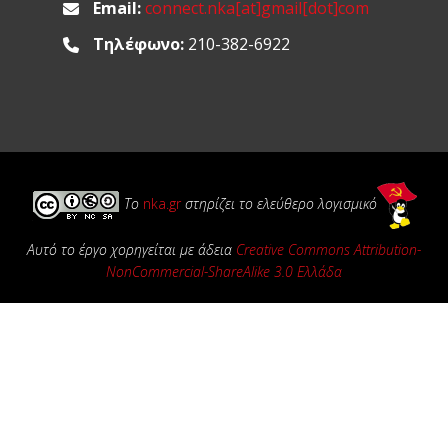
Email:
connect.nka[at]gmail[dot]com
Τηλέφωνο:
210-382-6922
Το
nka.gr
στηρίζει το ελεύθερο λογισμικό
Αυτό το έργο χορηγείται με άδεια
Creative Commons Attribution-
NonCommercial-ShareAlike 3.0 Ελλάδα