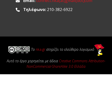
Email:
connect.nka[at]gmail[dot]com
Τηλέφωνο:
210-382-6922
Το
nka.gr
στηρίζει το ελεύθερο λογισμικό
Αυτό το έργο χορηγείται με άδεια
Creative Commons Attribution-
NonCommercial-ShareAlike 3.0 Ελλάδα