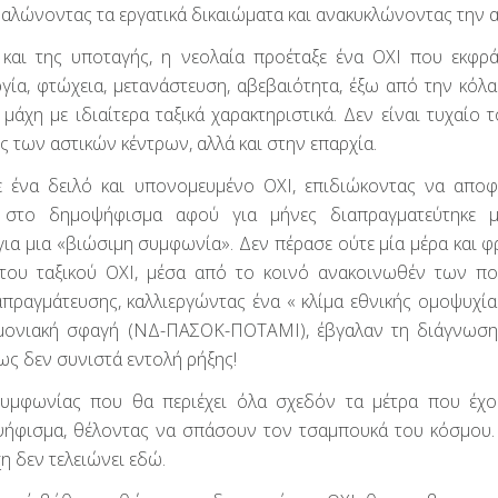
βαλώνοντας τα εργατικά δικαιώματα και ανακυκλώνοντας την α
και της υποταγής, η νεολαία προέταξε ένα ΟΧΙ που εκφρά
γία, φτώχεια, μετανάστευση, αβεβαιότητα, έξω από την κόλ
 μάχη με ιδιαίτερα ταξικά χαρακτηριστικά. Δεν είναι τυχαίο 
ές των αστικών κέντρων, αλλά και στην επαρχία.
ένα δειλό και υπονομευμένο ΟΧΙ, επιδιώκοντας να αποφ
 στο δημοψήφισμα αφού για μήνες διαπραγματεύτηκε μ
ια μια «βιώσιμη συμφωνία». Δεν πέρασε ούτε μία μέρα και φ
 του ταξικού ΟΧΙ, μέσα από το κοινό ανακοινωθέν των πο
απραγμάτευσης, καλλιεργώντας ένα « κλίμα εθνικής ομοψυχία
ημονιακή σφαγή (ΝΔ-ΠΑΣΟΚ-ΠΟΤΑΜΙ), έβγαλαν τη διάγνωση
ως δεν συνιστά εντολή ρήξης!
συμφωνίας που θα περιέχει όλα σχεδόν τα μέτρα που έχ
ψήφισμα, θέλοντας να σπάσουν τον τσαμπουκά του κόσμου. 
χη δεν τελειώνει εδώ.