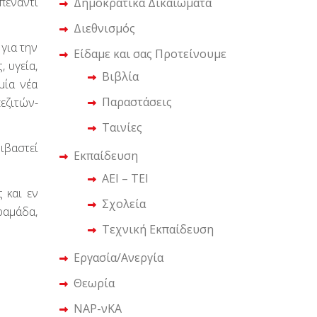
πέναντί
Δημοκρατικά Δικαιώματα
Διεθνισμός
 για την
Είδαμε και σας Προτείνουμε
 υγεία,
Βιβλία
μία νέα
Παραστάσεις
εζιτών-
Ταινίες
ιβαστεί
Εκπαίδευση
ΑΕΙ – ΤΕΙ
 και εν
Σχολεία
ραμάδα,
Τεχνική Εκπαίδευση
Εργασία/Ανεργία
Θεωρία
ΝΑΡ-νΚΑ