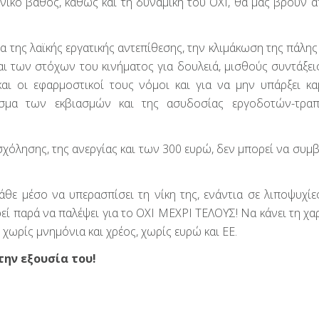
νικό βάθος, καθώς και τη δυναμική του ΟΧΙ, θα μας βρουν α
 της λαϊκής εργατικής αντεπίθεσης, την κλιμάκωση της πάλης
 των στόχων του κινήματος για δουλειά, μισθούς συντάξεις,
αι οι εφαρμοστικοί τους νόμοι και για να μην υπάρξει κα
ισμα των εκβιασμών και της ασυδοσίας εργοδοτών-τραπ
σχόλησης, της ανεργίας και των 300 ευρώ, δεν μπορεί να συμβ
κάθε μέσο να υπερασπίσει τη νίκη της, ενάντια σε λιποψυχίες
ί παρά να παλέψει για το ΟΧΙ ΜΕΧΡΙ ΤΕΛΟΥΣ! Να κάνει τη χα
χωρίς μνημόνια και χρέος, χωρίς ευρώ και ΕΕ.
την εξουσία του!