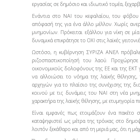
εργασίας σε δημόσιο και ιδιωτικό τομέα, ξεχαρ
Ενάντια στο ΝΑΙ του κεφαλαίου, του φόβου 
απόφασή της για ένα άλλο μέλλον. Χωρίς ανερ
μνημονίων. Πρόκειται εξάλλου για νίκη σε μία
δυναμικά επικράτησε το ΟΧΙ στις λαϊκές γειτονι
Ωστόσο, η κυβέρνηση ΣΥΡΙΖΑ ΑΝΕΛ πρόβαλε 
ριζοσπαστικοποίησή του λαού. Προχώρησε
οικονομικούς δολοφόνους της ΕΕ και της ΕΚΤ γ
να αλλοιώσει το νόημα της λαϊκής θέλησης,
αρχηγών για το πλαίσιο της συνέχισης της δι
κοινού με τις δυνάμεις του ΝΑΙ στη νέα μν
χαρακτήρα της λαϊκής θέλησης, με ετυμηγορία π
Είναι εμφανές πως ετοιμάζουν ένα πακέτο 
καταψηφιστεί ως μέτρα της τρόικας στο δημο
λοιπόν ξεκάθαρο και από τη μεριά μας, ότι η μά