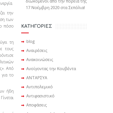
διωκόμενοι από την πορεία της
νεργία.
17 Νοέμβρη 2020 στα Σεπόλια!
ζει την
αση των
το πόσο
KΑΤΗΓΟΡΙΕΣ
blog
ύγει τη
ε τους
Αναιρέσεις
ρόντισε
Ανακοινώσεις
λιτικών
ς». Από
Ανοίγοντας την Κουβέντα
 για το
ΑΝΤΑΡΣΥΑ
Αντιπολεμικό
ουν ήδη
Αντιφασιστικό
Γίνεται
Αποφάσεις