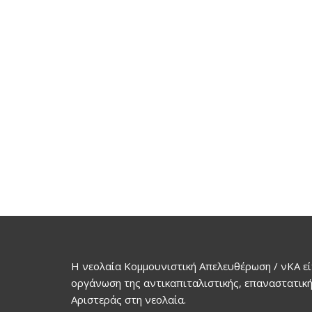
Η νεολαία Κομμουνιστική Απελευθέρωση / νΚΑ εί
οργάνωση της αντικαπιταλιστικής, επαναστατική
Αριστεράς στη νεολαία.