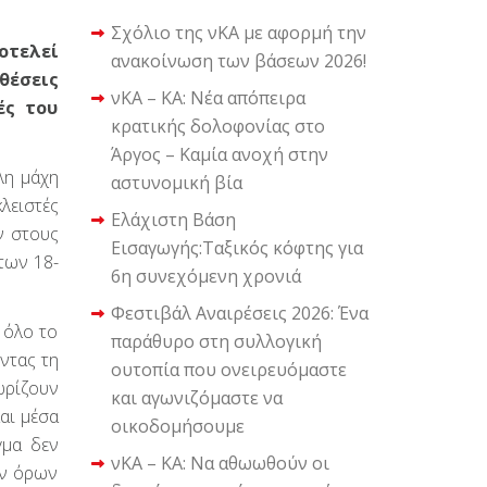
Σχόλιο της νΚΑ με αφορμή την
οτελεί
ανακοίνωση των βάσεων 2026!
θέσεις
νΚΑ – ΚΑ: Νέα απόπειρα
ές του
κρατικής δολοφονίας στο
Άργος – Καμία ανοχή στην
λη μάχη
αστυνομική βία
λειστές
Ελάχιστη Βάση
ν στους
Εισαγωγής:Ταξικός κόφτης για
 των 18-
6η συνεχόμενη χρονιά
Φεστιβάλ Αναιρέσεις 2026: Ένα
ι όλο το
παράθυρο στη συλλογική
ντας τη
ουτοπία που ονειρευόμαστε
ωρίζουν
και αγωνιζόμαστε να
και μέσα
οικοδομήσουμε
γμα δεν
νΚΑ – ΚΑ: Να αθωωθούν οι
ων όρων