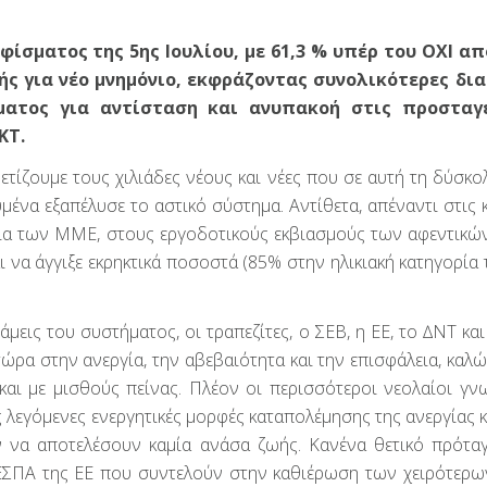
ίσματος της 5ης Ιουλίου, με 61,3 % υπέρ του ΟΧΙ απ
ής για νέο μνημόνιο, εκφράζοντας συνολικότερες δια
ήματος για αντίσταση και ανυπακοή στις προσταγ
ΚΤ.
τίζουμε τους χιλιάδες νέους και νέες που σε αυτή τη δύσκο
να εξαπέλυσε το αστικό σύστημα. Αντίθετα, απέναντι στις κ
ρία των ΜΜΕ, στους εργοδοτικούς εκβιασμούς των αφεντικώ
ι να άγγιξε εκρηκτικά ποσοστά (85% στην ηλικιακή κατηγορία
μεις του συστήματος, οι τραπεζίτες, ο ΣΕΒ, η ΕΕ, το ∆ΝΤ κα
ρα στην ανεργία, την αβεβαιότητα και την επισφάλεια, καλώ
 και με μισθούς πείνας. Πλέον οι περισσότεροι νεολαίοι γν
ς λεγόμενες ενεργητικές μορφές καταπολέμησης της ανεργίας 
 να αποτελέσουν καμία ανάσα ζωής. Κανένα θετικό πρότα
 ΕΣΠΑ της ΕΕ που συντελούν στην καθιέρωση των χειρότερ