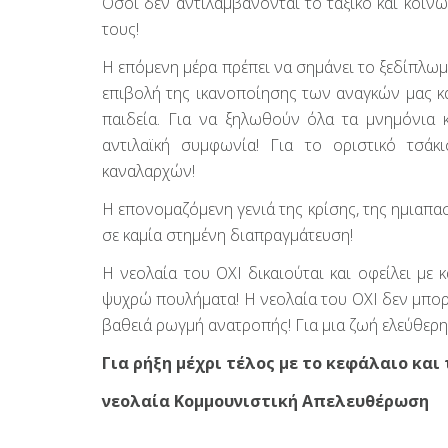
Όσοι δεν αντιλαμβάνονται το ταξικό και κοινω
τους!
Η επόμενη μέρα πρέπει να σημάνει το ξεδίπλωμα
επιβολή της ικανοποίησης των αναγκών μας και
παιδεία. Για να ξηλωθούν όλα τα μνημόνια κ
αντιλαϊκή συμφωνία! Για το οριστικό τσάκ
καναλαρχών!
Η επονομαζόμενη γενιά της κρίσης, της ημιαπα
σε καμία στημένη διαπραγμάτευση!
Η νεολαία του ΟΧΙ δικαιούται και οφείλει με 
ψυχρώ πουλήματα! Η νεολαία του ΟΧΙ δεν μπορε
βαθειά ρωγμή ανατροπής! Για μια ζωή ελεύθερη 
Για ρήξη μέχρι τέλος με το κεφάλαιο και 
νεολαία Κομμουνιστική Απελευθέρωση