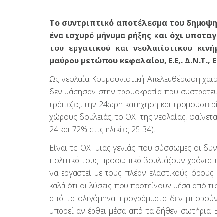
Το συντριπτικό αποτέλεσμα του δημοψηφ
ένα ισχυρό μήνυμα ρήξης και όχι υποταγ
του εργατικού και νεολαιίστικου κιν
μαύρου μετώπου κεφαλαίου, Ε.Ε,. Δ.Ν.Τ., Ε
Ως νεολαία Κομμουνιστική Απελευθέρωση χαιρε
δεν μάσησαν στην τρομοκρατία που συστρατευμέ
τράπεζες, την 24ωρη κατήχηση και τρομουστε
χώρους δουλειάς, το ΟΧΙ της νεολαίας, φαίνετα
24 και 72% στις ηλικίες 25-34).
Είναι το ΟΧΙ μιας γενιάς που σύσσωμες οι δυνά
πολιτικό τους προσωπικό βουλιάζουν χρόνια τώ
να εργαστεί με τους πλέον ελαστικούς όρους
καλά ότι οι λύσεις που προτείνουν μέσα από τι
από τα ολιγόμηνα προγράμματα δεν μπορούν
μπορεί αν έρθει μέσα από τα δήθεν σωτήρια