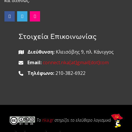
και διεθνώς.
Στοιχεία Επικοινωνίας
Διεύθυνση:
Κλεισόβης 9, πλ. Κάνιγγος
Email:
connect.nka[at]gmail[dot]com
Τηλέφωνο:
210-382-6922
Το
nka.gr
στηρίζει το ελεύθερο λογισμικό