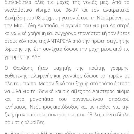
δίπλα-δίπλα όλες τις μάχες της γενιάς μας. Από το
νεολαιίστικο κίνημα του 06-07 και τον ανατρεπτικό
Δεκέμβρη του 08 ,μέχρι τη γειτονιά του, τη Νέα Σμύρνη, με
την Μια Πόλη Ανάποδα. Η αγωνία του για μια Αριστερά
κοινωνικά χρήσιμη και σύγχρονα επαναστατική τον έφερε
στους κόλπους της ΑΝΤΑΡΣΥΑ από την πρώτη στιγμή της
ίδρυσης της. Στη συνέχεια έδωσε την μάχη μέσα από τις
γραμμές της ΛΑΕ
Ο Θανάσης ήταν μαχητής της πρώτης γραμμής!
Ευθυτενής, ειλικρινής και γενναίος έδωσε το παρών σε
όλα τα μέτωπα. Mε τον δικό του ξεχωριστό τρόπο έφτασε
να μιλά για τα ιδανικά και τις αξίες της Αριστεράς ακόμα
και στα μονοπάτια του οργανωμένου οπαδικού
κινήματος. Ντόμπρος,αισιόδοξος και με πάθος για την
ζωή, ήταν από τους συντρόφους που ήθελες πάντα δίπλα
σου στις αλυσίδες.
Βυθισμένοι στη θλίψη, εκφράζουμε τα συλλυπητήρια από