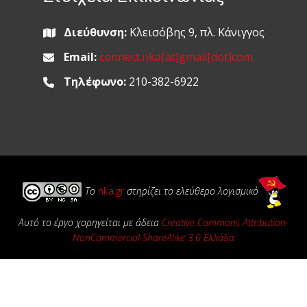
Διεύθυνση:
Κλεισόβης 9, πλ. Κάνιγγος
Email:
connect.nka[at]gmail[dot]com
Τηλέφωνο:
210-382-6922
Το
nka.gr
στηρίζει το ελεύθερο λογισμικό
Αυτό το έργο χορηγείται με άδεια
Creative Commons Attribution-
NonCommercial-ShareAlike 3.0 Ελλάδα