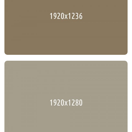
Political Laws for Future
Political
Our Party Wons
Party