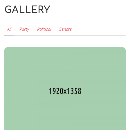
GALLERY
All
Party
Political
Senate
Voting for Left or Right