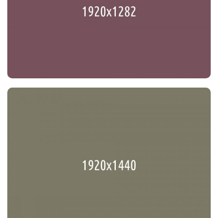
America’s Flags Everywhere
Senate
Our New Party Location
Party