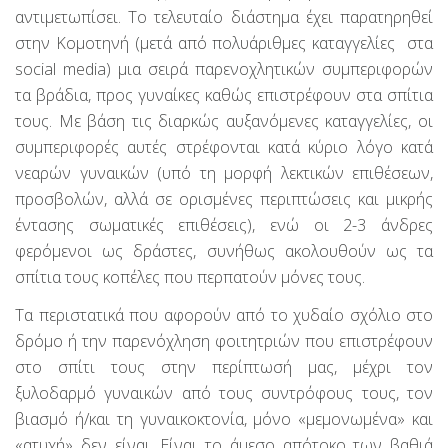
αντιμετωπίσει. Το τελευταίο διάστημα
έχει παρατηρηθεί
στην Κομοτηνή (μετά από πολυάριθμες καταγγελίες
στα
social media) μια σειρά παρενοχλητικών συμπεριφορών
τα βράδια, προς γυναίκες καθώς επιστρέφουν στα σπίτια
τους. Με βάση τις διαρκώς αυξανόμενες καταγγελίες, οι
συμπεριφορές αυτές στρέφονται κατά κύριο λόγο κατά
νεαρών γυναικών (υπό τη μορφή λεκτικών επιθέσεων,
προσβολών, αλλά σε ορισμένες περιπτώσεις και μικρής
έντασης σωματικές επιθέσεις), ενώ οι 2-3 άνδρες
φερόμενοι ως δράστες, συνήθως ακολουθούν ως τα
σπίτια τους κοπέλες που περπατούν μόνες τους.
Τα περιστατικά που αφορούν από το χυδαίο σχόλιο στο
δρόμο ή την παρενόχληση φοιτητριών που επιστρέφουν
στο σπίτι τους στην περίπτωσή μας, μέχρι τον
ξυλοδαρμό γυναικών από τους συντρόφους τους, τον
βιασμό ή/και τη γυναικοκτονία, μόνο «μεμονωμένα» και
«ατυχή» δεν είναι. Είναι το άμεσο απότοκο των βαθιά