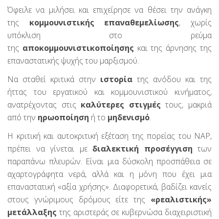
Όφειλε να μιλήσει και επιχείρησε να θέσει την ανάγκη
της
κομμουνιστικής επαναθεμελίωσης
, χωρίς
υπόκλιση στο ρεύμα
της
αποκομμουνιστικοποίησης
και της άρνησης της
επαναστατικής ψυχής του μαρξισμού.
Να σταθεί κριτικά στην
ιστορία
της ανόδου και της
ήττας του εργατικού και κομμουνιστικού κινήματος,
ανατρέχοντας στις
καλύτερες στιγμές
τους, μακριά
από την
ηρωοποίηση
ή το
μηδενισμό
.
Η κριτική και αυτοκριτική εξέταση της πορείας του ΝΑΡ,
πρέπει να γίνεται με
διαλεκτική προσέγγιση
των
παραπάνω πλευρών. Είναι μια δύσκολη προσπάθεια σε
αχαρτογράφητα νερά, αλλά και η μόνη που έχει μια
επαναστατική «αξία χρήσης». Διαφορετικά, βαδίζει κανείς
στους γνώριμους δρόμους είτε της
«ρεαλιστικής»
μετάλλαξης
της αριστεράς σε κυβερνώσα διαχειριστική