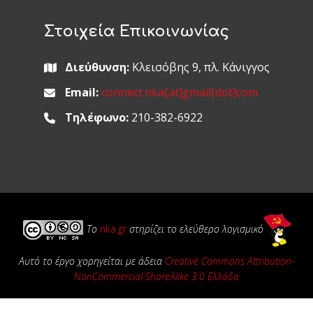
Στοιχεία Επικοινωνίας
Διεύθυνση:
Κλεισόβης 9, πλ. Κάνιγγος
Email:
connect.nka[at]gmail[dot]com
Τηλέφωνο:
210-382-6922
Το
nka.gr
στηρίζει το ελεύθερο λογισμικό
Αυτό το έργο χορηγείται με άδεια
Creative Commons Attribution-
NonCommercial-ShareAlike 3.0 Ελλάδα