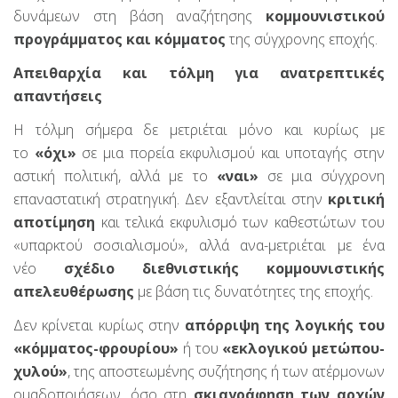
δυνάμεων στη βάση αναζήτησης
κομμουνιστικού
προγράμματος και κόμματος
της σύγχρονης εποχής.
Απειθαρχία και τόλμη για ανατρεπτικές
απαντήσεις
Η τόλμη σήμερα δε μετριέται μόνο και κυρίως με
το
«όχι»
σε μια πορεία εκφυλισμού και υποταγής στην
αστική πολιτική, αλλά με το
«ναι»
σε μια σύγχρονη
επαναστατική στρατηγική. Δεν εξαντλείται στην
κριτική
αποτίμηση
και τελικά εκφυλισμό των καθεστώτων του
«υπαρκτού σοσιαλισμού», αλλά ανα-μετριέται με ένα
νέο
σχέδιο διεθνιστικής κομμουνιστικής
απελευθέρωσης
με βάση τις δυνατότητες της εποχής.
Δεν κρίνεται κυρίως στην
απόρριψη της λογικής του
«κόμματος-φρουρίου»
ή του
«εκλογικού μετώπου-
χυλού»
, της αποστεωμένης συζήτησης ή των ατέρμονων
ομαδοποιήσεων, όσο στη
σκιαγράφηση των αρχών