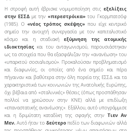
Η στροφή αυτή έβρισκε νομιμοποίηση στις
εξελίξεις
στην ΕΣΣΔ
με την
«περεστρόικα»
του Γκορμπατσόφ
(1985). Ο
«νέος τρόπος σκέψης»
που είχε κεντρικό
σημείο την ανοιχτή συνεργασία με τον καπιταλιστικό
κόσμο και η σταδιακή
εξύμνηση της ατομικής
ιδιοκτησίας
και του ανταγωνισμού, παρουσιάστηκαν
ως τα στοιχεία που θα εξασφάλιζαν την «ανανέωση» του
«υπαρκτού σοσιαλισμού». Προκαλούσαν προβληματισμό
και διαφωνίες, οι οποίες από ένα σημείο και πέρα
πήγαιναν και βαθύτερα στην όλη πορεία της ΕΣΣΔ και τα
χαρακτηριστικά των κοινωνιών της Ανατολικής Ευρώπης,
όχι βέβαια από «σταλινικές» θέσεις (όπως προσπάθησαν
πολλοί να χρεώσουν στην ΚΝΕ) αλλά με επιδίωξη
«επαναστατικής ανανέωσης». Εξάλλου, αυτό υπογράμμισε
και η δριμύτατη καταδίκη της σφαγής στην
Τιεν Αν
Μεν.
Αυτό ήταν το
δεύτερο
πεδίο των διαφωνιών αλλά
της προσπάθειας συγκρότησης νέων απαντήσεων στα