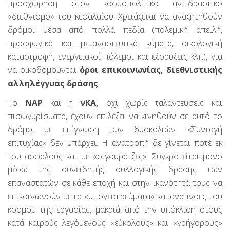
προσχώρηση στον κοσμοπολίτικο αντιδραστικό
«διεθνισμό» του κεφαλαίου. Χρειάζεται να αναζητηθούν
δρόμοι μέσα από πολλά πεδία (πολεμική απειλή,
προσφυγικά και μεταναστευτικά κύματα, οικολογική
καταστροφή, ενεργειακοί πόλεμοι και εξορύξεις κλπ), για
να οικοδομούνται
όροι επικοινωνίας, διεθνιστικής
αλληλέγγυας δράσης
.
Το
ΝΑΡ
και η
νΚΑ,
όχι χωρίς ταλαντεύσεις και
πισωγυρίσματα, έχουν επιλέξει να κινηθούν σε αυτό το
δρόμο, με επίγνωση των δυσκολιών. «Συνταγή
επιτυχίας» δεν υπάρχει. Η ανατροπή δε γίνεται ποτέ εκ
του ασφαλούς και με «σιγουράτζες». Συγκροτείται μόνο
μέσω της συνειδητής συλλογικής δράσης των
επαναστατών σε κάθε εποχή και στην ικανότητά τους να
επικοινωνούν με τα «υπόγεια ρεύματα» και αναπνοές του
κόσμου της εργασίας, μακριά από την υπόκλιση στους
κατά καιρούς λεγόμενους «εύκολους» και «γρήγορους»