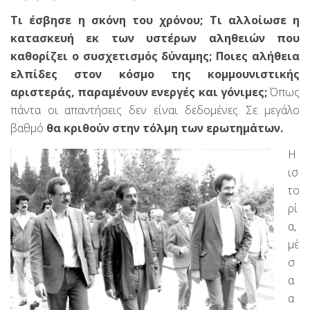
Τι έσβησε η σκόνη του χρόνου; Τι αλλοίωσε η
κατασκευή εκ των υστέρων αληθειών που
καθορίζει ο συσχετισμός δύναμης; Ποιες αλήθεια
ελπίδες στον κόσμο της κομμουνιστικής
αριστεράς, παραμένουν ενεργές και γόνιμες;
Όπως
πάντα οι απαντήσεις δεν είναι δεδομένες. Σε μεγάλο
βαθμό
θα κριθούν στην τόλμη των ερωτημάτων.
Η
ισ
το
ρί
α,
μέ
σ
α
α