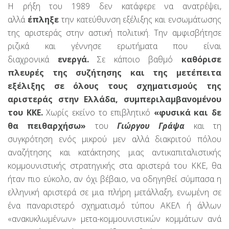
Η ρήξη του 1989 δεν κατάφερε να ανατρέψει,
αλλά
έπληξε
την κατεύθυνση εξέλιξης και ενσωμάτωσης
της αριστεράς στην αστική πολιτική. Την αμφισβήτησε
ριζικά και γέννησε ερωτήματα που είναι
διαχρονικά
ενεργά.
Σε κάποιο βαθμό
καθόρισε
πλευρές της συζήτησης και της μετέπειτα
εξέλιξης σε όλους τους σχηματισμούς της
αριστεράς στην Ελλάδα, συμπεριλαμβανομένου
του ΚΚΕ.
Χωρίς εκείνο το επιβλητικό
«φυσικά και δε
θα πειθαρχήσω»
του
Γιώργου Γράψα
και τη
συγκρότηση ενός μικρού μεν αλλά διακριτού πόλου
αναζήτησης και κατάκτησης μιας αντικαπιταλιστικής
κομμουνιστικής στρατηγικής στα αριστερά του ΚΚΕ, θα
ήταν πιο εύκολο, αν όχι βέβαιο, να οδηγηθεί σύμπασα η
ελληνική αριστερά σε μια πλήρη μετάλλαξη, ενωμένη σε
ένα παναριστερό σχηματισμό τύπου ΑΚΕΛ ή άλλων
«ανακυκλωμένων» μετα-κομμουνιστικών κομμάτων ανά