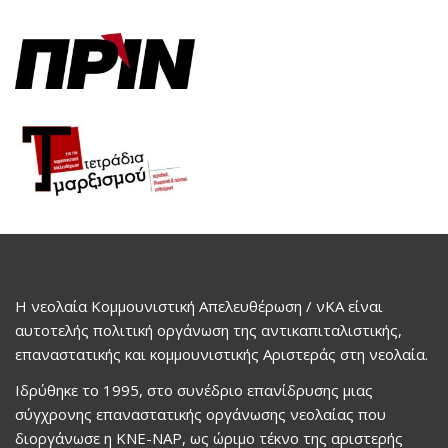
Η νεολαία Κομμουνιστική Απελευθέρωση / νΚΑ είναι
αυτοτελής πολιτική οργάνωση της αντικαπιταλιστικής,
επαναστατικής και κομμουνιστικής Αριστεράς στη νεολαία.
Ιδρύθηκε το 1995, στο συνέδριο επανίδρυσης μιας
σύγχρονης επαναστατικής οργάνωσης νεολαίας που
διοργάνωσε η ΚΝΕ-ΝΑΡ, ως ώριμο τέκνο της αριστερής