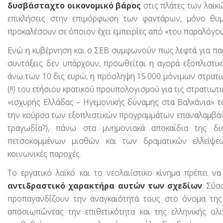
δυσβάσταχτο οικονομικό βάρος
στις πλάτες των λαϊκώ
επικλήσεις στην επιμόρφωση των φαντάρων, μόνο θυμ
προκαλέσουν σε όποιον έχει εμπειρίες από «του παραλόγου
Ενώ η κυβέρνηση και ο ΣΕΒ συμφωνούν πως λεφτά για παιδ
συντάξεις δεν υπάρχουν, προωθείται η αγορά εξοπλιστ
άνω των 10 δις ευρώ, η πρόσληψη 15.000 μόνιμων στρατι
(!!) του ετήσιου κρατικού προϋπολογισμού για τις στρατιωτι
«ισχυρής Ελλάδας – Ηγεμονικής δύναμης στα Βαλκάνια» τω
την κούρσα των εξοπλιστικών προγραμμάτων επαναλαμβάν
τραγωδία?), πάνω στα μνημονιακά αποκαΐδια της δι
πετσοκομμένων μισθών και των δραματικών ελλείψεω
κοινωνικές παροχές.
Το εργατικό λαϊκό και το νεολαιίστικο κίνημα πρέπει 
αντιδραστικό χαρακτήρα αυτών των σχεδίων
. Σύ
προπαγανδίζουν την αναγκαιότητά τους στο όνομα της
αποσιωπώντας την επιθετικότητα και της ελληνικής ολι