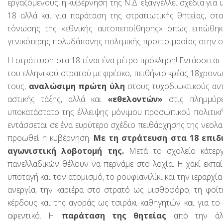
εργαζόμενους, η κυβέρνηση της Ν.Δ. εξαγγέλλει σχέδια για
18 αλλά και για παράταση της στρατιωτικής θητείας, στ
τόνωσης της «εθνικής αυτοπεποίθησης» όπως ειπώθηκ
γενικότερης πολυδάπανης πολεμικής προετοιμασίας στην οπ
Η στράτευση στα 18 είναι ένα μέτρο πρόκληση! Εντάσσετα
του ελληνικού στρατού με φρέσκο, πειθήνιο κρέας 18χρ
τους,
αναλώσιμη πρώτη ύλη
στους τυχοδιωκτικούς αν
αστικής τάξης, αλλά και
«εθελοντών»
στις πλημμύρε
υποκατάστατο της έλλειψης μόνιμου προσωπικού πολιτικ
εντάσσεται σε ένα ευρύτερο σχέδιο πειθάρχησης της νεολαί
προωθεί η κυβέρνηση.
Με τη στράτευση στα 18 επιδ
αγωνιστική λοβοτομή της.
Μετά το σχολείο κάτεργο
πανελλαδικών θέλουν να περνάμε στο λοχία. Η χακί εκπαί
υποταγή και τον ατομισμό, το ρουφιανιλίκι και την ιεραρχία
ανεργία, την καριέρα στο στρατό ως μισθοφόρο, τη φοί
κέρδους και της αγοράς ως τσιράκι καθηγητών και για το
αφεντικό. Η
παράταση της θητείας
από την άλλ