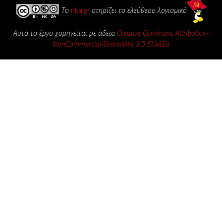
Το
nka.gr
στηρίζει το ελεύθερο λογισμικό
Αυτό το έργο χορηγείται με άδεια
Creative Commons Attribution-
NonCommercial-ShareAlike 3.0 Ελλάδα