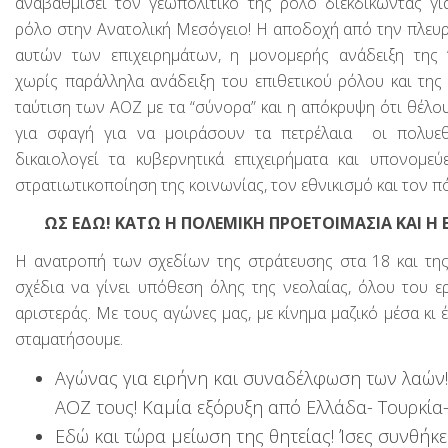
αναβαθμίσει τον γεωπολιτικό της ρόλο διεκδικώντας γι
ρόλο στην Ανατολική Μεσόγειο! Η αποδοχή από την πλευ
αυτών των επιχειρημάτων, η μονομερής ανάδειξη της “τ
χωρίς παράλληλα ανάδειξη του επιθετικού ρόλου και της 
ταύτιση των ΑΟΖ με τα “σύνορα” και η απόκρυψη ότι θέλο
για σφαγή για να μοιράσουν τα πετρέλαια οι πολυεθν
δικαιολογεί τα κυβερνητικά επιχειρήματα και υπονομεύ
στρατιωτικοποίηση της κοινωνίας, τον εθνικισμό και τον π
ΩΣ ΕΔΩ! ΚΑΤΩ Η ΠΟΛΕΜΙΚΗ ΠΡΟΕΤΟΙΜΑΣΙΑ ΚΑΙ Η Ε
Η ανατροπή των σχεδίων της στράτευσης στα 18 και της
σχέδια να γίνει υπόθεση όλης της νεολαίας, όλου του ερ
αριστεράς. Με τους αγώνες μας, με κίνημα μαζικό μέσα κι
σταματήσουμε.
Αγώνας για ειρήνη και συναδέλφωση των λαών!
ΑΟΖ τους! Καμία εξόρυξη από Ελλάδα- Τουρκία-
Εδώ και τώρα μείωση της θητείας! Ίσες συνθήκε