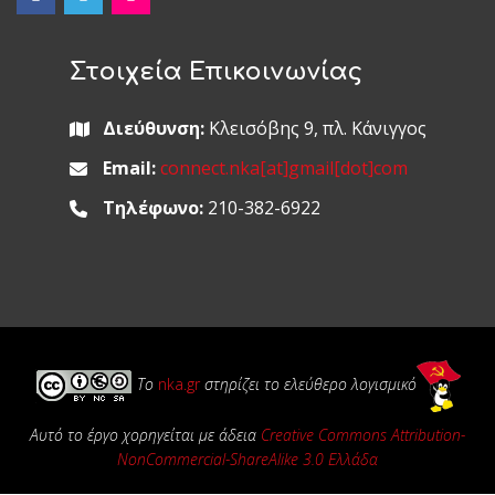
Στοιχεία Επικοινωνίας
Διεύθυνση:
Κλεισόβης 9, πλ. Κάνιγγος
Email:
connect.nka[at]gmail[dot]com
Τηλέφωνο:
210-382-6922
Το
nka.gr
στηρίζει το ελεύθερο λογισμικό
Αυτό το έργο χορηγείται με άδεια
Creative Commons Attribution-
NonCommercial-ShareAlike 3.0 Ελλάδα