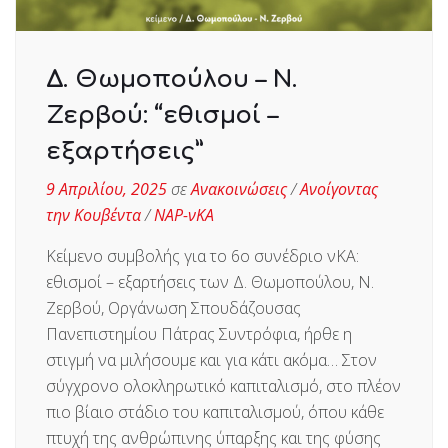
Δ. Θωμοπούλου – Ν.
Ζερβού: “εθισμοί –
εξαρτήσεις”
9 Απριλίου, 2025
σε
Ανακοινώσεις
/
Ανοίγοντας
την Κουβέντα
/
ΝΑΡ-νΚΑ
Κείμενο συμβολής για το 6ο συνέδριο νΚΑ:
εθισμοί – εξαρτήσεις των Δ. Θωμοπούλου, Ν.
Ζερβού, Οργάνωση Σπουδάζουσας
Πανεπιστημίου Πάτρας Συντρόφια, ήρθε η
στιγμή να μιλήσουμε και για κάτι ακόμα… Στον
σύγχρονο ολοκληρωτικό καπιταλισμό, στο πλέον
πιο βίαιο στάδιο του καπιταλισμού, όπου κάθε
πτυχή της ανθρώπινης ύπαρξης και της φύσης