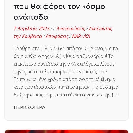
που θα φέρει τον κόσμο
ανάποδα
7 Απριλίου, 2025
σε
Ανακοινώσεις
/
Ανοίγοντας
την Κουβέντα
/
Αποφάσεις
/
ΝΑΡ-νΚΑ
[ Άρθρο στο ΠΡΙΝ 5-6/4 από τον Θ. Λιανό, για το
6ο συνέδριο της νΚΑ ] νΚΑ ώρα Συνεδρίου! Το
επικείμενο συνέδριο της νΚΑ διεξάγεται λίγους
μήνες μετά το ξέσπασμα του κινήματος των
Τεμπών και ένα χρόνο από το φοιτητικό κίνημα
κατά των ιδιωτικών πανεπιστημίων. Το σύστημα
θεώρησε πως η ήττα του κύκλου αγώνων την […]
ΠΕΡΙΣΣΟΤΕΡΑ