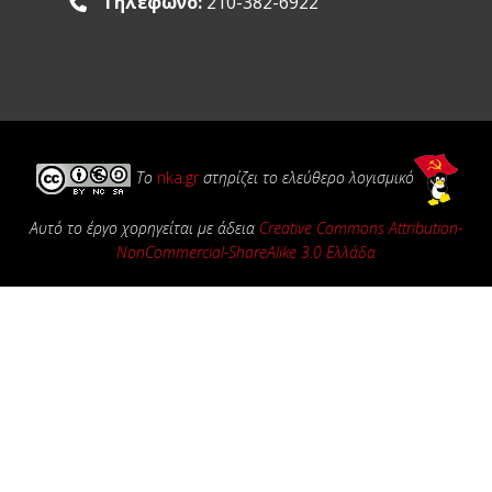
Τηλέφωνο:
210-382-6922
Το
nka.gr
στηρίζει το ελεύθερο λογισμικό
Αυτό το έργο χορηγείται με άδεια
Creative Commons Attribution-
NonCommercial-ShareAlike 3.0 Ελλάδα