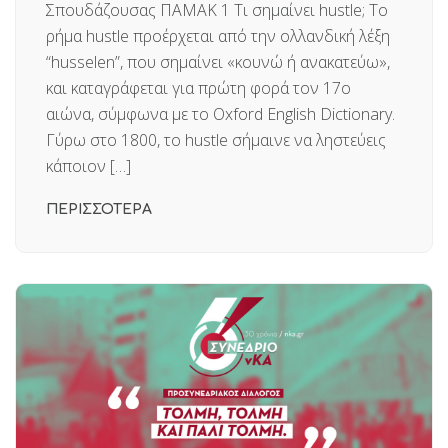
Σπουδάζουσας ΠΑΜΑΚ 1 Τι σημαίνει hustle; Το
ρήμα hustle προέρχεται από την ολλανδική λέξη
“husselen”, που σημαίνει «κουνώ ή ανακατεύω»,
και καταγράφεται για πρώτη φορά τον 17ο
αιώνα, σύμφωνα με το Oxford English Dictionary.
Γύρω στο 1800, το hustle σήμαινε να ληστεύεις
κάποιον […]
ΠΕΡΙΣΣΟΤΕΡΑ