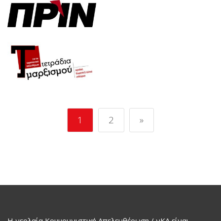
1
2
»
Η νεολαία Κομμουνιστική Απελευθέρωση / νΚΑ είναι