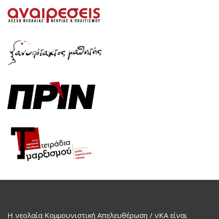
Η νεολαία Κομμουνιστική Απελευθέρωση / νΚΑ είναι