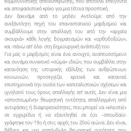
κομμουνιστικής απελευθέρωσης, που αποτελεί επείγοντα
και αποφασιστικό κρίκο για μια τέτοια προοπτική.
Δεν ξεκινάμε από το μηδέν. Αντλούμε από την
ανεξάντλητη πηγή του επαναστατικού μαρξισμού και
συμβάλλουμε στην απαλλαγή του από την «αρχαία
σκουριά» κάθε λογής δογματισμών και «ορθοδοξιών»,
και -πάνω απ’ όλα- στη δημιουργική ανάπτυξή του.
Για μας ο μαρξισμός είναι ένα ανοιχτό, αναπτυσσόμενο
και συνάμα συνεκτικό «σώμα» ιδεών, που συμβάλλει στην
κατανόηση της ιστορικής εξέλιξης των ανθρώπινων
κοινωνιών, προσεγγίζει κριτικά και κατανοεί
επιστημονικά την ουσία των καπιταλιστικών σχέσεων και
ιχνηλατεί τους όρους απαλλαγής απ’ αυτές. Δεν είναι μια
«αποστεωμένη» θεωρητική οντότητα, απαλλαγμένη από
αντιφάσεις ή διαφορετικότητες, που μπορεί να «κλειστεί»
σε εγχειρίδια ή να εξαντληθεί σε ό,τι –σπουδαίο-
γράφτηκε τον 19ο ή στις αρχές του 20ού αιώνα. Δεν είναι,
βέβαια, και μια ασπόνδυλη θεωρητική οντότητα, που