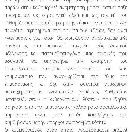
παρών στην καθημερινή αναμέτρηση με την αστική τάξη
πραγμάτων, ως στρατηγική αλλά και ως τακτική που
καθορίζεται από αυτή τη στρατηγική και την υπηρετεί· δεν
πλανάται αφηρημένα στη σφαίρα των ιδεών, δεν είναι
«για αύριο», για «όταν θα ωριμάσουν οι αντικειμενικές
συνθήκες», ούτε αποτελεί επαγγελία ενός ιδανικού
μέλλοντος και παραισθησιογόνο μιας τακτικής που
αδυνατεί να υπηρετήσει την ανατροπή του
καπιταλιστικού στάτους. Αναφερόμαστε σε έναν
κομμουνισμό που αναγνωρίζεται στο άλμα της
επανάστασης κι όχι στην ουτοπία σταδιακών
μετασχηματισμών, εξελικτικών βημάτων, βαθμιαίων
μεταρρυθμίσεων ή κυβερνητικών λύσεων που δήθεν
οδηγούν από την καπιταλιστική κόλαση στο σοσιαλιστικό
παράδεισο, αλλά στην πράξη καταλήγουν στο
συμβιβασμό με την υπάρχουσα πραγματικότητα.
Ο κομμουνισμός στον οποίο αναφερόμαστε απαιτεί