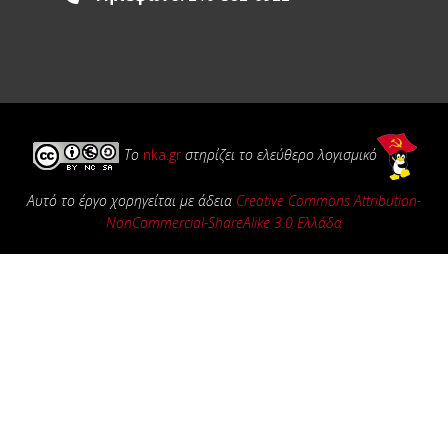
Το
nka.gr
στηρίζει το ελεύθερο λογισμικό
Αυτό το έργο χορηγείται με άδεια
Creative Commons Attribution-
NonCommercial-ShareAlike 3.0 Ελλάδα