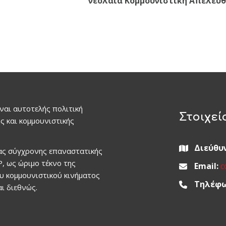
νεολαία Κομμουνιστική Απελευ
ναι αυτοτελής πολιτική
Στοιχεί
ς και κομμουνιστικής
Διεύθυ
ιας σύγχρονης επαναστατικής
, ως ώριμο τέκνο της
Email:
c
ου κομμουνιστικού κινήματος
Τηλέφω
ι διεθνώς.