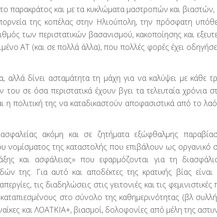
ε το παρακράτος και με τα κυκλώματα μαστροπών και βιαστών,
πορνεία της κοπέλας στην Ηλιούπολη, την πρόσφατη υπόθ
ιθμός των περιστατικών βασανισμού, κακοποίησης και εξευτ
ένο ΑΤ (και σε πολλά άλλα), που πολλές φορές έχει οδηγήσε
α, αλλά δίνει ασταμάτητα τη μάχη για να καλύψει με κάθε τ
 του σε όσα περιστατικά έχουν βγει τα τελευταία χρόνια σ
αι η πολιτική της να καταδικαστούν αποφασιστικά από το λαό
ασφαλείας ακόμη και σε ζητήματα εξώφθαλμης παραβίασ
ου νομίσματος της καταστολής που επιβάλουν ως οργανικό σ
άξης και ασφάλειας» που εφαρμόζονται για τη διασφάλ
ών της. Για αυτό και αποδέκτες της κρατικής βίας είναι
περγίες, τις διαδηλώσεις στις γειτονιές και τις φεμινιστικές 
ι καταπιεσμένους στο σύνολο της καθημερινότητας (βλ συλλή
ναίκες και ΛΟΑΤΚΙΑ+, βιασμοί, δολοφονίες από μέλη της αστυν