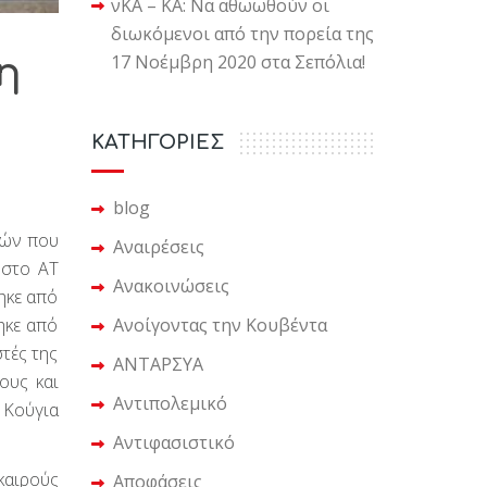
νΚΑ – ΚΑ: Να αθωωθούν οι
διωκόμενοι από την πορεία της
17 Νοέμβρη 2020 στα Σεπόλια!
η
KΑΤΗΓΟΡΙΕΣ
blog
μών που
Αναιρέσεις
 στο ΑΤ
Ανακοινώσεις
ηκε από
Ανοίγοντας την Κουβέντα
ηκε από
τές της
ΑΝΤΑΡΣΥΑ
ους και
Αντιπολεμικό
 Κούγια
Αντιφασιστικό
 καιρούς
Αποφάσεις