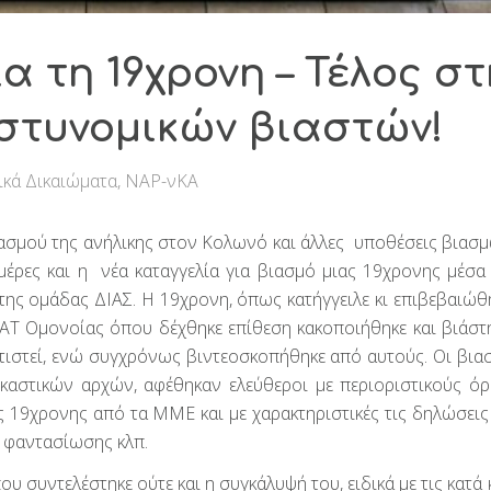
 τη 19χρονη – Τέλος στ
στυνομικών βιαστών!
ικά Δικαιώματα
,
ΝΑΡ-νΚΑ
ιασμού της ανήλικης στον Κολωνό και άλλες υποθέσεις βιασ
 μέρες και η νέα καταγγελία για βιασμό μιας 19χρονης μέσα
της ομάδας ΔΙΑΣ. Η 19χρονη, όπως κατήγγειλε κι επιβεβαιώθ
 ΑΤ Ομονοίας όπου δέχθηκε επίθεση κακοποιήθηκε και βιάστ
τιστεί, ενώ συγχρόνως βιντεοσκοπήθηκε από αυτούς. Οι βιασ
αστικών αρχών, αφέθηκαν ελεύθεροι με περιοριστικούς όρ
 19χρονης από τα ΜΜΕ και με χαρακτηριστικές τις δηλώσεις
η φαντασίωσης κλπ.
υ συντελέστηκε ούτε και η συγκάλυψή του, ειδικά με τις κατά