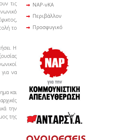
ουν τις
ΝΑΡ-νΚΑ
ινωνικό
Περιβάλλον
φικτος,
Προσφυγικό
τολή το
ήσει. Η
ξουσίας
νωνικοί
 για να
νημα και
ιαρχικές
ικά την
μος της