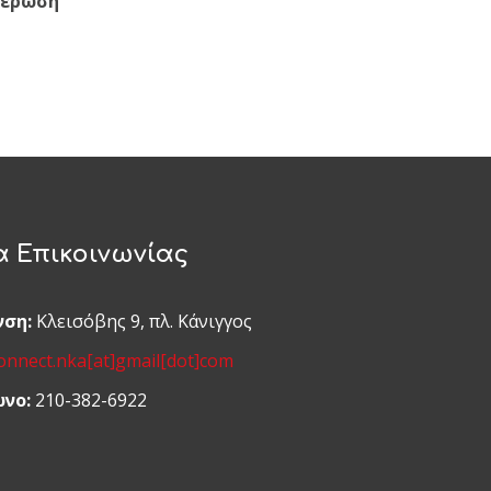
θέρωση
α Επικοινωνίας
νση:
Κλεισόβης 9, πλ. Κάνιγγος
onnect.nka[at]gmail[dot]com
νο:
210-382-6922