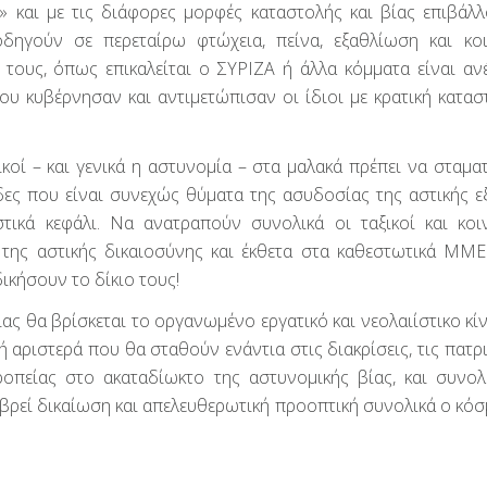
» και με τις διάφορες μορφές καταστολής και βίας επιβάλλ
δηγούν σε περεταίρω φτώχεια, πείνα, εξαθλίωση και κο
τους, όπως επικαλείται ο ΣΥΡΙΖΑ ή άλλα κόμματα είναι ανέ
ου κυβέρνησαν και αντιμετώπισαν οι ίδιοι με κρατική κατασ
οί – και γενικά η αστυνομία – στα μαλακά πρέπει να σταματ
άδες που είναι συνεχώς θύματα της ασυδοσίας της αστικής ε
ικά κεφάλι. Να ανατραπούν συνολικά οι ταξικοί και κοι
της αστικής δικαιοσύνης και έκθετα στα καθεστωτικά ΜΜΕ
ικήσουν το δίκιο τους!
ίας θα βρίσκεται το οργανωμένο εργατικό και νεολαιίστικο κί
ή αριστερά που θα σταθούν ενάντια στις διακρίσεις, τις πατρ
ροπείας στο ακαταδίωκτο της αστυνομικής βίας, και συνολ
ρεί δικαίωση και απελευθερωτική προοπτική συνολικά ο κόσ