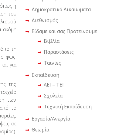
 όπως η
Δημοκρατικά Δικαιώματα
εση του
Διεθνισμός
ελισμού
ι ακόμη
Είδαμε και σας Προτείνουμε
Βιβλία
ρόπο τη
Παραστάσεις
το φως,
Ταινίες
 και για
Εκπαίδευση
ης της
ΑΕΙ – ΤΕΙ
τοιχείο
Σχολεία
ιση των
Τεχνική Εκπαίδευση
 από το
πορείες,
Εργασία/Ανεργία
ψεις σε
Θεωρία
ομίας).