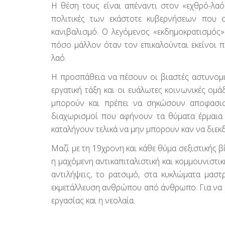
Η θέση τους είναι απέναντι στον «εχθρό-λαό
πολιτικές των εκάστοτε κυβερνήσεων που ο
κανιβαλισμό. Ο λεγόμενος «εκδημοκρατισμός» 
πόσο μάλλον όταν τον επικαλούνται εκείνοι π
λαό.
Η προσπάθεια να πέσουν οι βιαστές αστυνομικ
εργατική τάξη και οι ευάλωτες κοινωνικές ομ
μπορούν και πρέπει να σηκώσουν αποφασιστ
διαχωρισμοί που αφήνουν τα θύματα έρμαια 
καταλήγουν τελικά να μην μπορουν καν να διεκδ
Μαζί με τη 19χρονη και κάθε θύμα σεξιστικής β
η μαχόμενη αντικαπιταλιστική και κομμουνιστικ
αντιλήψεις, το ρατσιμό, στα κυκλώματα μαστ
εκμετάλλευση ανθρώπου από άνθρωπο. Για να β
εργασίας και η νεολαία.