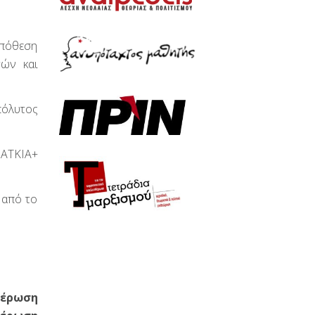
υπόθεση
τών και
πόλυτος
ΟΑΤΚΙΑ+
 από το
θέρωση