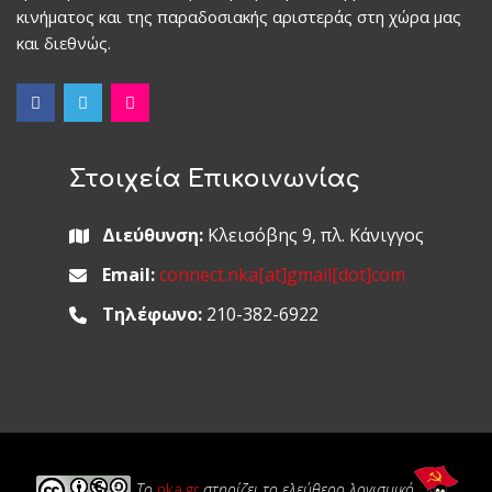
κινήματος και της παραδοσιακής αριστεράς στη χώρα μας
και διεθνώς.
Στοιχεία Επικοινωνίας
Διεύθυνση:
Κλεισόβης 9, πλ. Κάνιγγος
Email:
connect.nka[at]gmail[dot]com
Τηλέφωνο:
210-382-6922
Το
nka.gr
στηρίζει το ελεύθερο λογισμικό