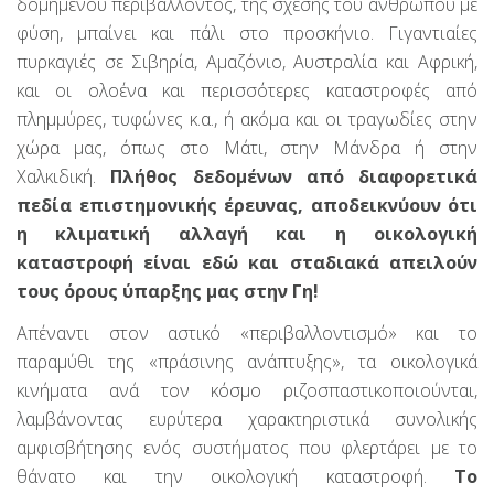
δομημένου περιβάλλοντος, της σχέσης του ανθρώπου με
φύση, μπαίνει και πάλι στο προσκήνιο. Γιγαντιαίες
πυρκαγιές σε Σιβηρία, Αμαζόνιο, Αυστραλία και Αφρική,
και οι ολοένα και περισσότερες καταστροφές από
πλημμύρες, τυφώνες κ.α., ή ακόμα και οι τραγωδίες στην
χώρα μας, όπως στο Μάτι, στην Μάνδρα ή στην
Χαλκιδική.
Πλήθος δεδομένων από διαφορετικά
πεδία επιστημονικής έρευνας, αποδεικνύουν ότι
η κλιματική αλλαγή και η οικολογική
καταστροφή είναι εδώ και σταδιακά απειλούν
τους όρους ύπαρξης μας στην Γη!
Απέναντι στον αστικό «περιβαλλοντισμό» και το
παραμύθι της «πράσινης ανάπτυξης», τα οικολογικά
κινήματα ανά τον κόσμο ριζοσπαστικοποιούνται,
λαμβάνοντας ευρύτερα χαρακτηριστικά συνολικής
αμφισβήτησης ενός συστήματος που φλερτάρει με το
θάνατο και την οικολογική καταστροφή.
Το