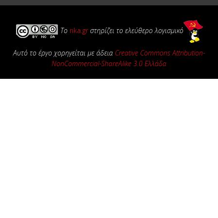
Το
nka.gr
στηρίζει το ελεύθερο λογισμικό
Αυτό το έργο χορηγείται με άδεια
Creative Commons Attribution-
NonCommercial-ShareAlike 3.0 Ελλάδα