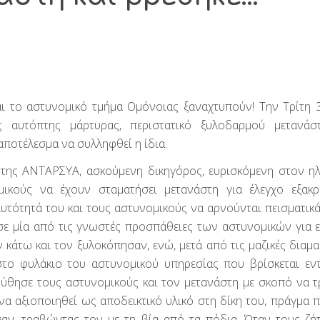
 το αστυνομικό τμήμα Ομόνοιας ξαναχτυπούν! Την Τρίτη 3
ς αυτόπτης μάρτυρας, περιστατικό ξυλοδαρμού μετανάσ
ποτέλεσμα να συλληφθεί η ίδια.
 της ΑΝΤΑΡΣΥΑ, ασκούμενη δικηγόρος, ευρισκόμενη στον ηλ
ικούς να έχουν σταματήσει μετανάστη για έλεγχο εξακ
αυτότητά του και τους αστυνομικούς να αρνούνται πεισματικά
σε μία από τις γνωστές προσπάθειες των αστυνομικών για ε
 κάτω και τον ξυλοκόπησαν, ενώ, μετά από τις μαζικές διαμα
το φυλάκιο του αστυνομικού υπηρεσίας που βρίσκεται εν
θησε τους αστυνομικούς και τον μετανάστη με σκοπό να τ
α αξιοποιηθεί ως αποδεικτικό υλικό στη δίκη του, πράγμα 
αν, τραβώντας τον με τη βία από τα πόδια. Όταν τους ζή