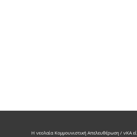
Η νεολαία Κομμουνιστική Απελευθέρωση / νΚΑ εί