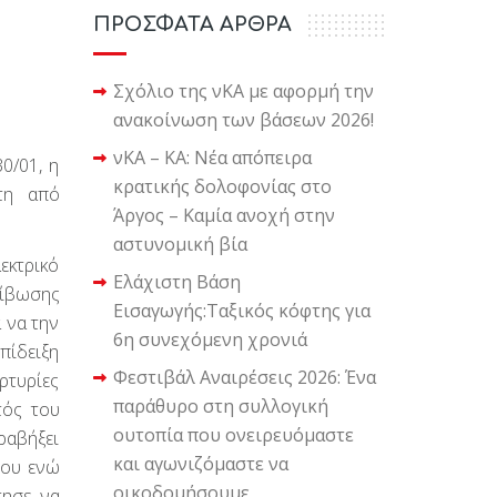
ΠΡΟΣΦΑΤΑ ΑΡΘΡΑ
Σχόλιο της νΚΑ με αφορμή την
ανακοίνωση των βάσεων 2026!
νΚΑ – ΚΑ: Νέα απόπειρα
0/01, η
κρατικής δολοφονίας στο
τη από
Άργος – Καμία ανοχή στην
αστυνομική βία
εκτρικό
Ελάχιστη Βάση
ρίβωσης
Εισαγωγής:Ταξικός κόφτης για
 να την
6η συνεχόμενη χρονιά
πίδειξη
Φεστιβάλ Αναιρέσεις 2026: Ένα
ρτυρίες
παράθυρο στη συλλογική
τός του
ουτοπία που ονειρευόμαστε
ραβήξει
και αγωνιζόμαστε να
που ενώ
οικοδομήσουμε
τησε να