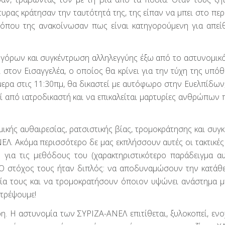
τυρας κράτησαν την ταυτότητά της, της είπαν να μπει στο περ
, όπου της ανακοίνωσαν πως είναι κατηγορούμενη για απείθ
ηγόρων και συγκέντρωση αλληλεγγύης έξω από το αστυνομικό
στον Εισαγγελέα, ο οποίος θα κρίνει για την τύχη της υπόθ
ερα στις 11:30πμ, θα δικαστεί με αυτόφωρο στην Ευελπίδων,
εί από ιατροδικαστή και να επικαλείται μαρτυρίες ανθρώπων 
ικής αυθαιρεσίας, ρατσιστικής βίας, τρομοκράτησης και συγ
Λ. Ακόμα περισσότερο δε μας εκπλήσσουν αυτές οι τακτικές
 για τις μεθόδους του (χαρακτηριστικότερο παράδειγμα α
Ο στόχος τους ήταν διπλός: να αποδυναμώσουν την κατάθ
ία τους και να τρομοκρατήσουν όποιον υψώνει ανάστημα 
ιτρέψουμε!
ρη. Η αστυνομία των ΣΥΡΙΖΑ-ΑΝΕΛ επιτίθεται, ξυλοκοπεί, ενο