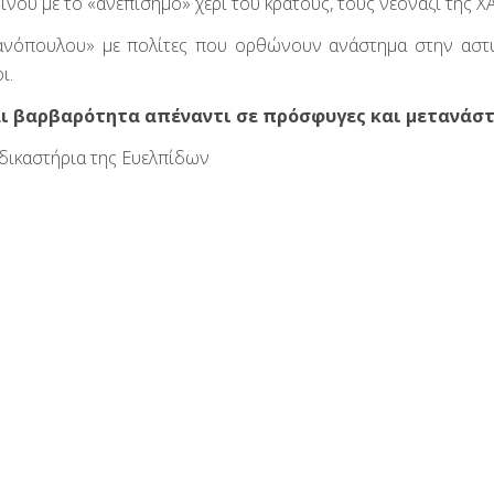
ινού με το «ανεπίσημο» χέρι του κράτους, τους νεοναζί της ΧΑ
τανόπουλου» με πολίτες που ορθώνουν ανάστημα στην αστ
ι.
αι βαρβαρότητα απέναντι σε πρόσφυγες και μετανάστ
α δικαστήρια της Ευελπίδων