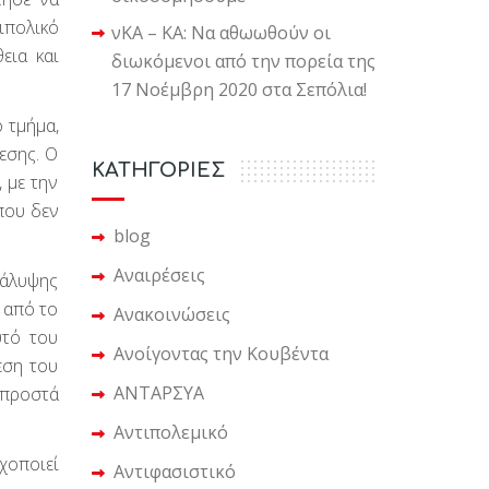
ιπολικό
νΚΑ – ΚΑ: Να αθωωθούν οι
εια και
διωκόμενοι από την πορεία της
17 Νοέμβρη 2020 στα Σεπόλια!
 τμήμα,
εσης. Ο
KΑΤΗΓΟΡΙΕΣ
 με την
που δεν
blog
Αναιρέσεις
κάλυψης
 από το
Ανακοινώσεις
υτό του
Ανοίγοντας την Κουβέντα
εση του
ΑΝΤΑΡΣΥΑ
μπροστά
Αντιπολεμικό
χοποιεί
Αντιφασιστικό