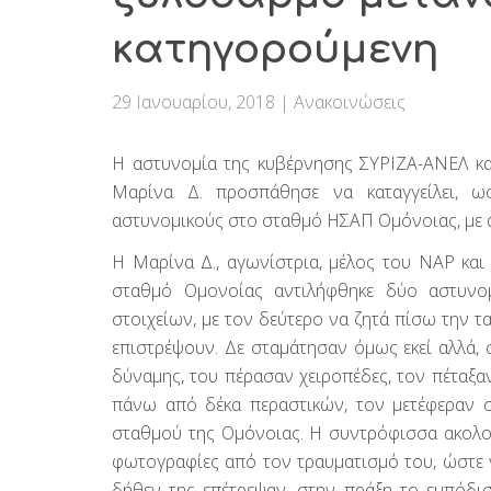
κατηγορούμενη
29 Ιανουαρίου, 2018
|
Ανακοινώσεις
Η αστυνομία της κυβέρνησης ΣΥΡΙΖΑ-ΑΝΕΛ και
Μαρίνα Δ. προσπάθησε να καταγγείλει, ω
αστυνομικούς στο σταθμό ΗΣΑΠ Ομόνοιας, με α
Η Μαρίνα Δ., αγωνίστρια, μέλος του ΝΑΡ και
σταθμό Ομονοίας αντιλήφθηκε δύο αστυνομ
στοιχείων, με τον δεύτερο να ζητά πίσω την τ
επιστρέψουν. Δε σταμάτησαν όμως εκεί αλλά, 
δύναμης, του πέρασαν χειροπέδες, τον πέταξαν
πάνω από δέκα περαστικών, τον μετέφεραν σ
σταθμού της Ομόνοιας. Η συντρόφισσα ακολού
φωτογραφίες από τον τραυματισμό του, ώστε ν
δήθεν της επέτρεψαν, στην πράξη το εμπόδισ