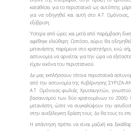
καταθέσει για το περιστατικό ως αυτόπτης μάρ
για να οδηγηθεί και αυτή στο Α.Τ. Ομόνοιας
εξύβριση.
Ύστερα από ώρες και μετά από παρέμβαση δικ
αφέθηκε ελεύθερη. Ωστόσο, αύριο θα οδηγηθεί 
μετανάστης παρέμεινε στο κρατητήριο, ενώ σήμ
αστυνομία να αρνείται για την ώρα να εξεταστ
είχαν εικόνα του περιστατικού.
Δε μας εκπλήσσουν τέτοια περιστατικά αστυνομ
από την αστυνομία της Κυβέρνησης ΣΥΡΙΖΑ-ΑΝΕ
Α.Τ. Ομόνοιας-φωλιάς Χρυσαυγιτών, γνωστού
βασανισμού των δύο κρατουμένων το 2006). 
μετανάστη, ώστε να συγκαλύψουν την ασυδοσ
στην ανεξέλεγκτη δράση τους. Δε θα τους το επ
Η απάντηση πρέπει να είναι μαζική και ξεκάθα