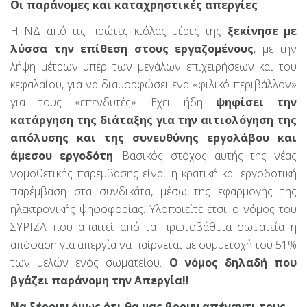
Οι παράνομες και καταχρηστικές απεργίες
Η ΝΔ από τις πρώτες κιόλας μέρες της
ξεκίνησε με
λύσσα την επίθεση στους εργαζομένους
, με την
λήψη μέτρων υπέρ των μεγάλων επιχειρήσεων και του
κεφαλαίου, για να διαμορφώσει ένα «φιλικό περιβάλλον»
για τους «επενδυτές». Έχει ήδη
ψηφίσει την
κατάργηση της διάταξης για την αιτιολόγηση της
απόλυσης και της συνευθύνης εργολάβου και
άμεσου εργοδότη
. Βασικός στόχος αυτής της νέας
νομοθετικής παρέμβασης είναι η κρατική και εργοδοτική
παρέμβαση στα συνδικάτα, μέσω της εφαρμογής της
ηλεκτρονικής ψηφοφορίας. Υλοποιείτε έτσι, ο νόμος του
ΣΥΡΙΖΑ που απαιτεί από τα πρωτοβάθμια σωματεία η
απόφαση για απεργία να παίρνεται με συμμετοχή του 51%
των μελών ενός σωματείου.
Ο νόμος δηλαδή που
βγάζει παράνομη την Απεργία!!
Να ξέρουν όμως ότι θα μας βρουν απέναντι τους.