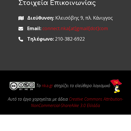
Στοιχεία Επικοινωνίας
Διεύθυνση:
Κλεισόβης 9, πλ. Κάνιγγος
Email:
connect.nka[at]gmail[dot]com
Τηλέφωνο:
210-382-6922
Το
nka.gr
στηρίζει το ελεύθερο λογισμικό
Αυτό το έργο χορηγείται με άδεια
Creative Commons Attribution-
NonCommercial-ShareAlike 3.0 Ελλάδα