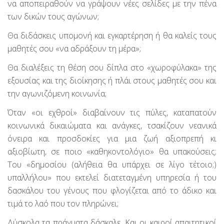
να αποπειραθούν να γράψουν νέες σελίδες με την πένα
των δικών τους αγώνων;
Θα διδάσκεις υπομονή και εγκαρτέρηση ή θα καλείς τους
μαθητές σου «να αδράξουν τη μέρα»;
Θα διαλέξεις τη θέση σου δίπλα στο «χωροφύλακα» της
εξουσίας και της διοίκησης ή πλάι στους μαθητές σου και
την αγωνιζόμενη κοινωνία;
Όταν «οι εχθροί» διαβαίνουν τις πύλες, καταπατούν
κοινωνικά δικαιώματα και ανάγκες, τσακίζουν νεανικά
όνειρα και προσδοκίες για μια ζωή αξιοπρεπή κι
αξιοβίωτη, σε ποιο «καθηκοντολόγιο» θα υπακούσεις;
Του «δημοσίου (αλήθεια θα υπάρχει σε λίγο τέτοιο;)
υπαλλήλου» που εκτελεί διατεταγμένη υπηρεσία ή του
δασκάλου του γένους που φλογίζεται από το άδικο και
τιμά το λαό που τον πληρώνει;
Δύσκολα τα πράγματα δάσκαλε. Και οι καιροί απαιτητικοί