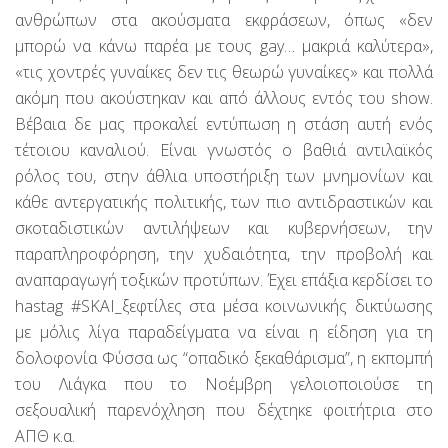
ανθρώπων στα ακούσματα εκφράσεων, όπως «δεν
μπορώ να κάνω παρέα με τους gay… μακριά καλύτερα»,
«τις χοντρές γυναίκες δεν τις θεωρώ γυναίκες» και πολλά
ακόμη που ακούστηκαν και από άλλους εντός του show.
Βέβαια δε μας προκαλεί εντύπωση η στάση αυτή ενός
τέτοιου καναλιού. Είναι γνωστός ο βαθιά αντιλαϊκός
ρόλος του, στην άθλια υποστήριξη των μνημονίων και
κάθε αντεργατικής πολιτικής, των πιο αντιδραστικών και
σκοταδιστικών αντιλήψεων και κυβερνήσεων, την
παραπληροφόρηση, την χυδαιότητα, την προβολή και
αναπαραγωγή τοξικών προτύπων. Έχει επάξια κερδίσει το
hastag #SKAI_ξεφτίλες στα μέσα κοινωνικής δικτύωσης
με μόλις λίγα παραδείγματα να είναι η είδηση για τη
δολοφονία Φύσσα ως “οπαδικό ξεκαθάρισμα”, η εκπομπή
του Λιάγκα που το Νοέμβρη γελοιοποιούσε τη
σεξουαλική παρενόχληση που δέχτηκε φοιτήτρια στο
ΑΠΘ κ.α.