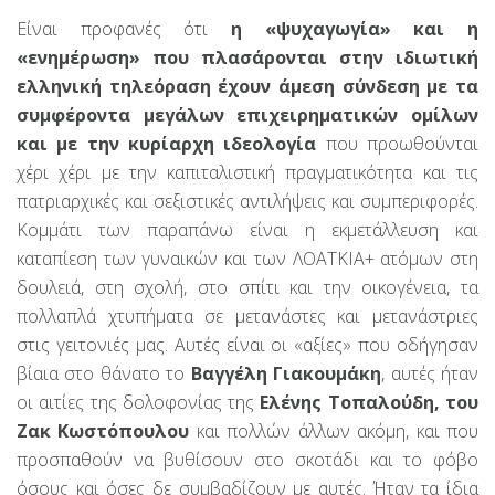
Είναι προφανές ότι
η «ψυχαγωγία» και η
«ενημέρωση» που πλασάρονται στην ιδιωτική
ελληνική τηλεόραση έχουν άμεση σύνδεση με τα
συμφέροντα μεγάλων επιχειρηματικών ομίλων
και με την κυρίαρχη ιδεολογία
που προωθούνται
χέρι χέρι με την καπιταλιστική πραγματικότητα και τις
πατριαρχικές και σεξιστικές αντιλήψεις και συμπεριφορές.
Κομμάτι των παραπάνω είναι η εκμετάλλευση και
καταπίεση των γυναικών και των ΛΟΑΤΚΙΑ+ ατόμων στη
δουλειά, στη σχολή, στο σπίτι και την οικογένεια, τα
πολλαπλά χτυπήματα σε μετανάστες και μετανάστριες
στις γειτονιές μας. Αυτές είναι οι «αξίες» που οδήγησαν
βίαια στο θάνατο το
Βαγγέλη Γιακουμάκη
, αυτές ήταν
οι αιτίες της δολοφονίας της
Ελένης Τοπαλούδη, του
Ζακ Κωστόπουλου
και πολλών άλλων ακόμη, και που
προσπαθούν να βυθίσουν στο σκοτάδι και το φόβο
όσους και όσες δε συμβαδίζουν με αυτές. Ήταν τα ίδια