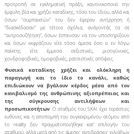
προτροπή σε εγκληματική πράξη, κανονικοποιεί την
έμφυλη βία και χρήζει καταδίκης, τόσο του ίδιου, αλλά και
όσων “συμπαικτών” του δεν έφεραν αντίρρηση ή
“διασκέδασαν” με τέτοια σχόλια, ανάγοντάς τα σε
“αντροσυζήτηση”, όσων έσπευσαν να τον υποστηρίξουν
και όσων εκφράζουν είτε τόσο άμεσα όσο ο εν λόγω
παίκτης είτε έμμεσα σεξιστικές, μισογύνικες,
χονδροφοβικές, ομοφοβικές, ρατσιστικές απόψεις.
Φυσικά καταδίκης χρήζει και ολόκληρη η
παραγωγή και το ίδιο το κανάλι, καθώς
επιδιώκουν να βγάλουν κέρδος μέσα από τον
κανιβαλισμό της ανθρώπινης αξιοπρέπειας και
της σύγκρουσης αντιλήψεων και
προσωπικοτήτων
. Ο σταθμός του SKAI έχει τεράστιες
ευθύνες και η αποπομπή του συγκεκριμένου ατόμου από
το reality δεν πραγματοποιήθηκε κατ’ επιλογήν του
σταθμού, αλλά μετά από τις άμεσες αντιδράσεις χιλιάδων