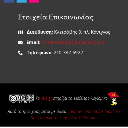
Στοιχεία Επικοινωνίας
Διεύθυνση:
Κλεισόβης 9, πλ. Κάνιγγος
Email:
connect.nka[at]gmail[dot]com
Τηλέφωνο:
210-382-6922
Το
nka.gr
στηρίζει το ελεύθερο λογισμικό
Αυτό το έργο χορηγείται με άδεια
Creative Commons Attribution-
NonCommercial-ShareAlike 3.0 Ελλάδα