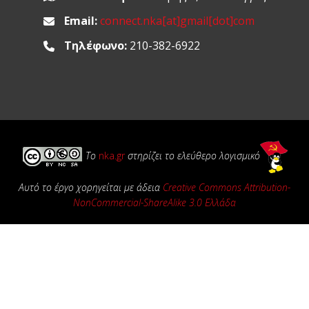
Email:
connect.nka[at]gmail[dot]com
Τηλέφωνο:
210-382-6922
Το
nka.gr
στηρίζει το ελεύθερο λογισμικό
Αυτό το έργο χορηγείται με άδεια
Creative Commons Attribution-
NonCommercial-ShareAlike 3.0 Ελλάδα