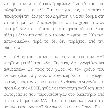
χτύπησε τον φοιτητή επειδή «φώναξε “ελάτε”», κάτι που
εκλήφθηκε ως απειλή! Στη συνέχεια, ως «αντίσταση»
περιέγραψε την άρνηση του Δημήτρη Κ. να συνδράμει στη
χειροπέδησή του. Αποκάλυψε, δε, ότι το χτύπημα στον
φοιτητή δεν το κατάφερε με το υπηρεσιακό του κλομπ
αλλά με άλλο, πτυσσόμενο, το οποίο «φέρει το 90% των
αστυνομικών», παρά το ότι δεν παρέχεται από την
υπηρεσία.
Η κατάθεση του αστυνομικού της διμοιρίας των ΜΑΤ
κινήθηκε μεταξύ του «δεν θυμάμαι, δεν γνωρίζω» και
αντιφάσεων ως προς τον χώρο και τον χρόνο που
έλαβαν χώρα τα γεγονότα. Συγκεκριμένα, οι περιγραφές
του ως προς τον χώρο που εκτυλίχθηκαν τα γεγονότα, το
προαύλιο της ΑΣΟΕΕ, ήρθαν σε τρανταχτή αντίθεση με τις
φωτογραφίες που παρουσιάστηκαν στο δικαστήριο από
την επιχείρηση των ΜΑΤ. Το πιο σημαντικό είναι ότι ο
αστυνομικός των ΜΑΤ δεν αναγνώρισε τον Γιάννη Π. ως