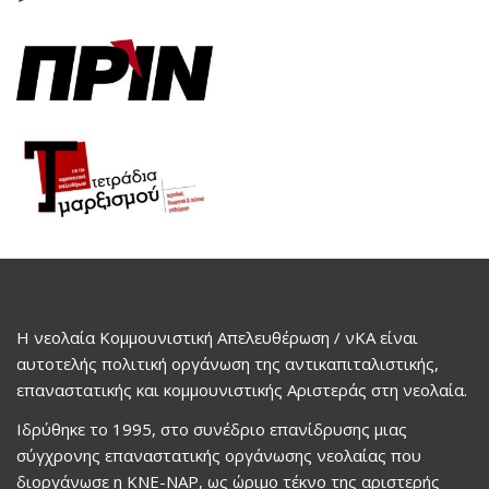
Η νεολαία Κομμουνιστική Απελευθέρωση / νΚΑ είναι
αυτοτελής πολιτική οργάνωση της αντικαπιταλιστικής,
επαναστατικής και κομμουνιστικής Αριστεράς στη νεολαία.
Ιδρύθηκε το 1995, στο συνέδριο επανίδρυσης μιας
σύγχρονης επαναστατικής οργάνωσης νεολαίας που
διοργάνωσε η ΚΝΕ-ΝΑΡ, ως ώριμο τέκνο της αριστερής