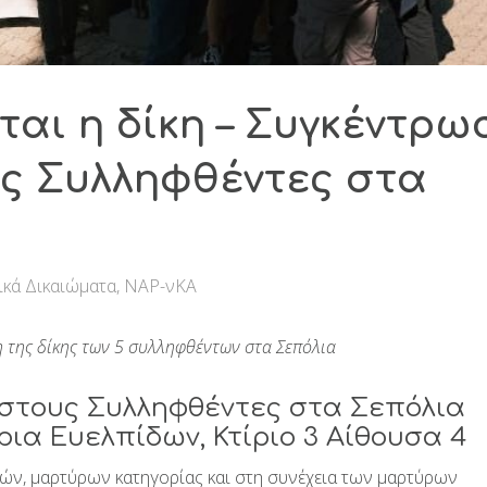
ται η δίκη – Συγκέντρω
υς Συλληφθέντες στα
ικά Δικαιώματα
,
ΝΑΡ-νΚΑ
η της δίκης των 5 συλληφθέντων στα Σεπόλια
στους Συλληφθέντες στα Σεπόλια
ήρια Ευελπίδων, Κτίριο 3 Αίθουσα 4
κών, μαρτύρων κατηγορίας και στη συνέχεια των μαρτύρων