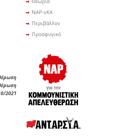
Θεωρία
ΝΑΡ-νΚΑ
Περιβάλλον
Προσφυγικό
υθέρωση
υθέρωση
10/2021