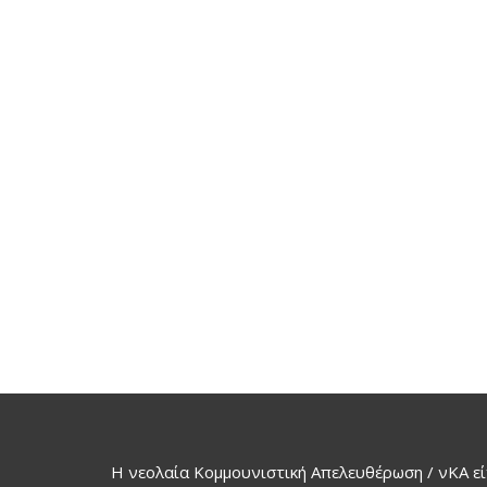
Η νεολαία Κομμουνιστική Απελευθέρωση / νΚΑ εί