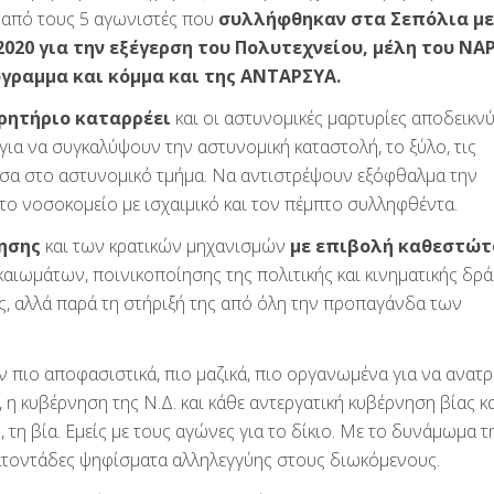
4 από τους 5 αγωνιστές που
συλλήφθηκαν στα Σεπόλια μ
020 για την εξέγερση του Πολυτεχνείου, μέλη του ΝΑΡ
γραμμα και κόμμα και της ΑΝΤΑΡΣΥΑ.
ορητήριο καταρρέει
και οι αστυνομικές μαρτυρίες αποδεικν
για να συγκαλύψουν την αστυνομική καταστολή, το ξύλο, τις
 μέσα στο αστυνομικό τμήμα. Να αντιστρέψουν εξόφθαλμα την
το νοσοκομείο με ισχαιμικό και τον πέμπτο συλληφθέντα.
νησης
και των κρατικών μηχανισμών
με επιβολή καθεστώτ
ικαιωμάτων, ποινικοποίησης της πολιτικής και κινηματικής δρ
ς, αλλά παρά τη στήριξή της από όλη την προπαγάνδα των
πιο αποφασιστικά, πιο μαζικά, πιο οργανωμένα για να ανατρ
 η κυβέρνηση της Ν.Δ. και κάθε αντεργατική κυβέρνηση βίας κ
, τη βία. Εμείς με τους αγώνες για το δίκιο. Με το δυνάμωμα τ
εκατοντάδες ψηφίσματα αλληλεγγύης στους διωκόμενους.