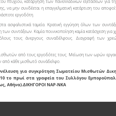
του πτυχίου, κατάργηση των πανελλαδικών εξετάσεων για τη
ς, να μην συνδέεται η επαγγελματική κατάρτιση του αποφοί
εκάστοτε εργοδότη.
στα ασφαλιστικά ταμεία. Κρατική εγγύηση όλων των συντάξ
 των συντάξεων. Καμία ποινικοποίηση καμία κατάσχεση για χ
α όλους τους άνεργους συναδέλφους. Διαγραφή των χρ
ισθωτών από τους εργοδότες τους. Μείωση των ωρών εργασ
 από κάθε μισθωτό συνάδελφο.
συνέλευση για συγκρότηση Σωματείου Μισθωτών Δικ
ις 10 το πρωί στα γραφεία του Συλλόγου Εμποροϋπα
ς, Αθήνα).
ΔΙΚΗΓΟΡΟΙ ΝΑΡ-ΝΚΑ