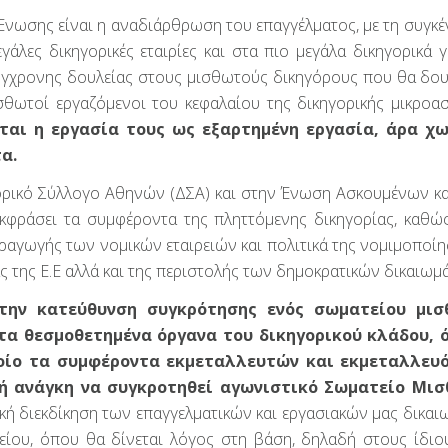
Ένωσης είναι η αναδιάρθρωση του επαγγέλματος, με τη συγκ
γάλες δικηγορικές εταιρίες και στα πιο μεγάλα δικηγορικά γ
 σύγχρονης δουλείας στους μισθωτούς δικηγόρους που θα δο
ισθωτοί εργαζόμενοι του κεφαλαίου της δικηγορικής μικροασ
ται η εργασία τους ως εξαρτημένη εργασία, άρα χω
α.
γορικό Σύλλογο Αθηνών (ΔΣΑ) και στην Ένωση Ασκουμένων κ
φράσει τα συμφέροντα της πληττόμενης δικηγορίας, καθώ
ραγωγής των νομικών εταιρειών και πολιτικά της νομιμοποίη
ς της Ε.Ε αλλά και της περιστολής των δημοκρατικών δικαιωμ
 την κατεύθυνση συγκρότησης ενός σωματείου μι
τα θεσμοθετημένα όργανα του δικηγορικού κλάδου, 
ποίο τα συμφέροντα εκμεταλλευτών και εκμεταλλευ
ική ανάγκη να συγκροτηθεί αγωνιστικό Σωματείο Μι
ική διεκδίκηση των επαγγελματικών και εργασιακών μας δικαι
τείου, όπου θα δίνεται λόγος στη βάση, δηλαδή στους ίδιο