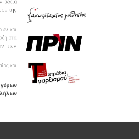
ν άδεια
του της
εων και
ρέη στα
εών των
ίας και
ηγόρων
λλήλων