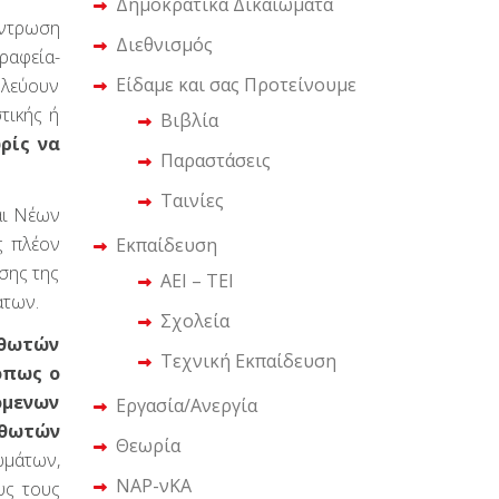
Δημοκρατικά Δικαιώματα
έντρωση
Διεθνισμός
ραφεία-
Είδαμε και σας Προτείνουμε
υλεύουν
τικής ή
Βιβλία
ρίς να
Παραστάσεις
Ταινίες
αι Νέων
ς πλέον
Εκπαίδευση
σης της
ΑΕΙ – ΤΕΙ
άτων.
Σχολεία
σθωτών
Τεχνική Εκπαίδευση
όπως ο
όμενων
Εργασία/Ανεργία
σθωτών
Θεωρία
ωμάτων,
ΝΑΡ-νΚΑ
υς τους