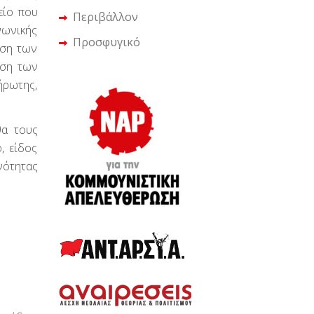
είο που
Περιβάλλον
νωνικής
Προσφυγικό
ηση των
ηση των
ήρωτης,
θα τους
, είδος
νότητας