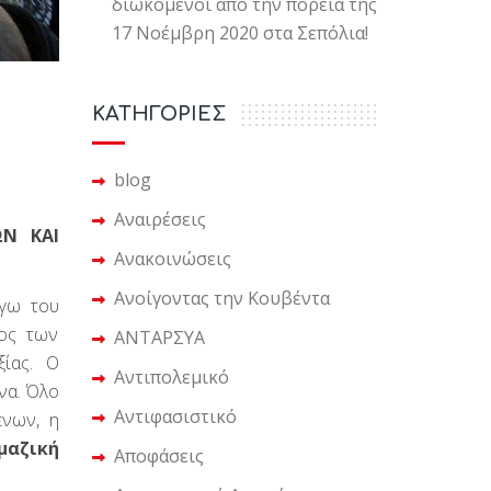
διωκόμενοι από την πορεία της
17 Νοέμβρη 2020 στα Σεπόλια!
KΑΤΗΓΟΡΙΕΣ
blog
Αναιρέσεις
Ν ΚΑΙ
Ανακοινώσεις
Ανοίγοντας την Κουβέντα
όγω του
τος των
ΑΝΤΑΡΣΥΑ
ίας. Ο
Αντιπολεμικό
να. Όλο
Αντιφασιστικό
ενων, η
μαζική
Αποφάσεις