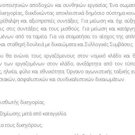
ικανοποιητικών αποδοχών και συνθηκών εργασίας. Ένα σωματ
δικηγορίας, διεκδικώντας αποκλειστικά δημόσιο σύστημα κοι
ίθαλψη και αξιοπρεπείς συντάξεις. Για μείωση και όχι αύξ
ις στις συντάξεις και τους μισθούς. Για μείωση και κατάργ
μένων από τα ταμεία. Για να σταματήσει το αίσχος της απλ
και σταθερή δουλειά με δικαιώματα και Συλλογικές Συμβάσεις.
ου θα ενώνει τους εργαζόμενους στον νομικό κλάδο και 
ν των εργαζομένων στον κλάδο, ανεξάρτητα από τον τύπο
ηλικία, φύλο και εθνικότητα. Όργανο αγωνιστικής ταξικής ε
ασιακών, ασφαλιστικών και συνδικαλιστικών δικαιωμάτων.
μισθωτής δικηγορίας.
ημίωσης μετά από καταγγελία.
α τους δικηγόρους.