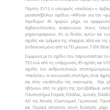
Πέμπτη 31/12 ο υπουργός «παιδείας» κ. Αρβα
μεγαλεπήβολου σχεδίου «Αθηνά» για την «χω
περιθώριο 45 ημερών μέχρι να εφαρμοστ
Αρβανιτόπουλος ανακοινώνει στους τελει
μηχανογραφικών, ότι οι θυσίες αυτών και των
σχολές και τμήματα της επαρχίας αλλά και της
(ενδεικτικά μόνο από τα ΤΕΙ μειώνει 7.000 θέσει
Σύμφωνα με το σχέδιο που παρουσιάστηκε τα 40
ΤΕΙ) ενώ από τις υπάρχουσες 85 σχολές και 53
σχολές τον ανθρωπιστικών επιστημών(μειώνο
«παιδείας», οι κοινωνικές επιστήμες είναι άχρ
και στην «ανάπτυξη» της οικονομίας… Χέρι χέ
σβήνουν από το χάρτη της τριτοβάθμιας εκπα
Πανεπιστήμια Στερεάς Ελλάδας, Δυτικής Ελλάδα
ΑΕΙ της Αττικής (Οικονομικό, Γεωπονικό, Πανε
και Πειραιά αποκτούν κοινή διοίκηση, μέχρ