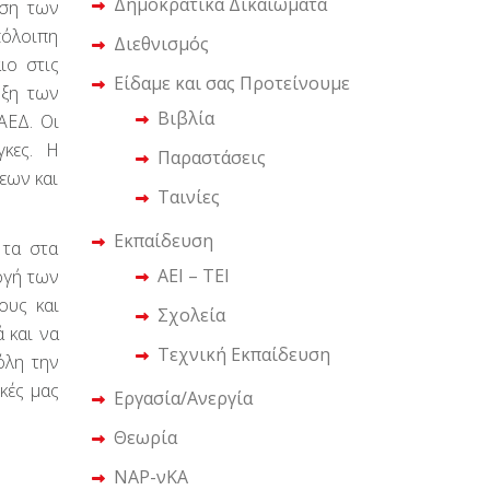
Δημοκρατικά Δικαιώματα
ηση των
πόλοιπη
Διεθνισμός
ιο στις
Είδαμε και σας Προτείνουμε
υξη των
Βιβλία
ΑΕΔ. Οι
γκες. Η
Παραστάσεις
εων και
Ταινίες
Εκπαίδευση
 τα στα
ΑΕΙ – ΤΕΙ
ογή των
ους και
Σχολεία
 και να
Τεχνική Εκπαίδευση
όλη την
κές μας
Εργασία/Ανεργία
Θεωρία
ΝΑΡ-νΚΑ