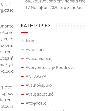
διωκόμενοι από την πορεία της
ις ζωές
17 Νοέμβρη 2020 στα Σεπόλια!
ηματίες
 ύποπτα
KΑΤΗΓΟΡΙΕΣ
 ολοένα
γμα, το
blog
εύονται
Αναιρέσεις
ει τους
ωτερική
Ανακοινώσεις
αν λίγο
Ανοίγοντας την Κουβέντα
δικαίωμα
ΑΝΤΑΡΣΥΑ
Αντιπολεμικό
 ή στην
μπορούν
Αντιφασιστικό
ίς τους
Αποφάσεις
 βάλουμε