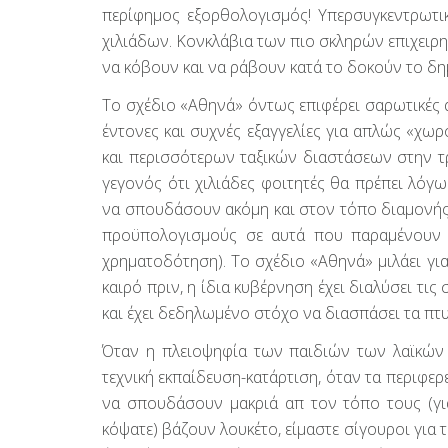
περίφημος εξορθολογισμός! Υπερσυγκεντρωτι
χιλιάδων. Κονκλάβια των πιο σκληρών επιχειρη
να κόβουν και να ράβουν κατά το δοκούν το δ
Το σχέδιο «Αθηνά» όντως επιφέρει σαρωτικές 
έντονες και συχνές εξαγγελίες για απλώς «χωρ
και περισσότερων ταξικών διαστάσεων στην τρ
γεγονός ότι χιλιάδες φοιτητές θα πρέπει λό
να σπουδάσουν ακόμη και στον τόπο διαμονής 
προϋπολογισμούς σε αυτά που παραμένουν (
χρηματοδότηση). Το σχέδιο «Αθηνά» μιλάει για
καιρό πριν, η ίδια κυβέρνηση έχει διαλύσει τις
και έχει δεδηλωμένο στόχο να διασπάσει τα πτυ
Όταν η πλειοψηφία των παιδιών των λαϊκών 
τεχνική εκπαίδευση-κατάρτιση, όταν τα περιφε
να σπουδάσουν μακριά απ τον τόπο τους (γιατ
κόψατε) βάζουν λουκέτο, είμαστε σίγουροι για 