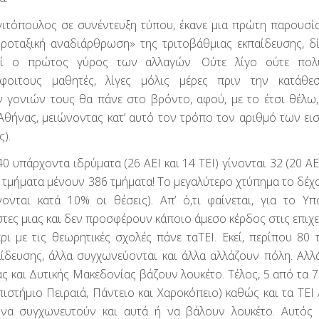
νιτόπουλος σε συνέντευξη τύπου, έκανε μια πρώτη παρουσί
ροταξική αναδιάρθρωση» της τριτοβάθμιας εκπαίδευσης, δ
εί ο πρώτος γύρος των αλλαγών. Ούτε λίγο ούτε πολύ
όφοιτους μαθητές, λίγες μόλις μέρες πριν την κατάθε
 γονιών τους θα πάνε στο βρόντο, αφού, με το έτσι θέλω, 
 Αθήνας, μειώνοντας κατ’ αυτό τον τρόπο τον αριθμό των ει
ς).
 υπάρχοντα ιδρύματα (26 ΑΕΙ και 14 ΤΕΙ) γίνονται 32 (20 ΑΕΙ
3 τμήματα μένουν 386 τμήματα! Το μεγαλύτερο χτύπημα το δέχο
νται κατά 10% οι θέσεις). Απ’ ό,τι φαίνεται, για το Υπ
ηστες μιας και δεν προσφέρουν κάποιο άμεσο κέρδος στις επιχ
ρι με τις θεωρητικές σχολές πάνε ταΤΕΙ. Εκεί, περίπου 80 
ίδευσης, άλλα συγχωνεύονται και άλλα αλλάζουν πόλη. Αλλά
ς και Δυτικής Μακεδονίας βάζουν λουκέτο. Τέλος, 5 από τα 7
πιστήμιο Πειραιά, Πάντειο και Χαροκόπειο) καθώς και τα ΤΕΙ
ι να συγχωνευτούν και αυτά ή να βάλουν λουκέτο. Αυτός 