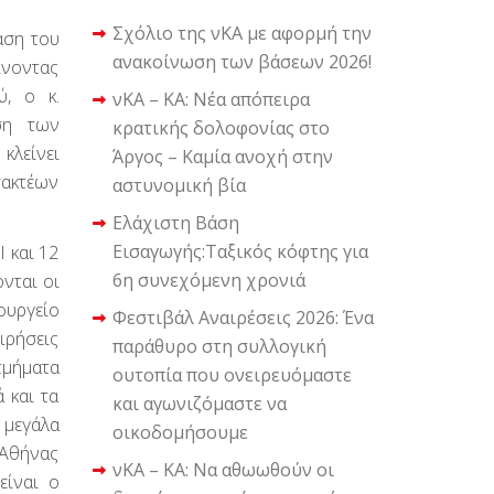
Σχόλιο της νΚΑ με αφορμή την
αση του
ανακοίνωση των βάσεων 2026!
ίνοντας
, ο κ.
νΚΑ – ΚΑ: Νέα απόπειρα
ση των
κρατικής δολοφονίας στο
κλείνει
Άργος – Καμία ανοχή στην
σακτέων
αστυνομική βία
Ελάχιστη Βάση
Εισαγωγής:Ταξικός κόφτης για
 και 12
6η συνεχόμενη χρονιά
νται οι
ουργείο
Φεστιβάλ Αναιρέσεις 2026: Ένα
ειρήσεις
παράθυρο στη συλλογική
τμήματα
ουτοπία που ονειρευόμαστε
 και τα
και αγωνιζόμαστε να
 μεγάλα
οικοδομήσουμε
 Αθήνας
νΚΑ – ΚΑ: Να αθωωθούν οι
είναι ο