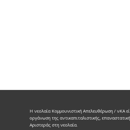
Η νεολαία Κομμουνιστική Απελευθέρωση / νΚΑ εί
οργάνωση της αντικαπιταλιστικής, επαναστατική
Αριστεράς στη νεολαία.