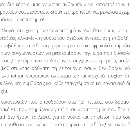
κές διοικήσεις μιας χούφτας ανθρώπων να καταστρέφουν τ
ματικών συμφερόντων, διοικητές τραπεζών και μεγαλοεπιχειρ
ημόσιο Πανεπιστήμιο!
αλλαγές στο χάρτη των πανεπιστημίων. Αντίθετα όμως με τις
οταξικές αλλαγές», η ουσία του σχεδίου έγκειται στη επιβολή
ιτοβάθμια εκπαίδευση: χαρακτηριστικό και φρικαλέο παράδει
γω των συγχωνεύσεων να μετακομίσουν, την ώρα που δυσκολ
τους! Την ώρα που το Υπουργείο συγχωνεύει τμήματα, μειών
καθιστώντας αδύνατη τη λειτουργία όσων δεν βρουν εξ
 ενοποίηση γνωστικών αντικειμένων και «ισχυρά πτυχία», ότ
 συλλογικές συμβάσεις και κάθε επαγγελματικό και εργασιακό 
χία.
οικογενειών που σπουδάζουν στα ΤΕΙ πετιέται στο δρόμο
ρειακά ΑΕΙ που ερημώνουν γιατί οι συμφοιτητές μας που δεν 
ί δεν έχουν τα λεφτά για τα νοίκια και τη σίτιση που εσε
τις προθέσεις σας κύριοι του Υπουργείου Παιδείας! Και αν τα