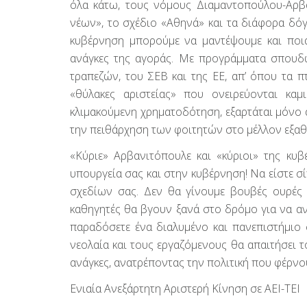
όλα κάτω, τους νόμους Διαμαντοπούλου-Αρβ
νέων», το σχέδιο «Αθηνά» και τα διάφορα δό
κυβέρνηση μπορούμε να μαντέψουμε και ποια
ανάγκες της αγοράς. Με προγράμματα σπουδών
τραπεζών, του ΣΕΒ και της ΕΕ, απ’ όπου τα 
«θύλακες αριστείας» που ονειρεύονται καμ
κλιμακούμενη χρηματοδότηση, εξαρτάται μόνο 
την πειθάρχηση των φοιτητών στο μέλλον εξαθ
«Κύριε» Αρβανιτόπουλε και «κύριοι» της κυβ
υπουργεία σας και στην κυβέρνηση! Να είστε σ
σχεδίων σας. Δεν θα γίνουμε βουβές ουρές 
καθηγητές θα βγουν ξανά στο δρόμο για να αν
παραδόσετε ένα διαλυμένο και πανεπιστήμιο σ
νεολαία και τους εργαζόμενους θα απαιτήσει τ
ανάγκες, ανατρέποντας την πολιτική που φέρν
Ενιαία Ανεξάρτητη Αριστερή Κίνηση σε ΑΕΙ-ΤΕΙ