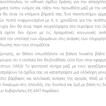
ανιτόπουλου, το «εθνικό σχέδιο δράσης για την απασχόλ
γματα τύπου «νόμος και τάξη» που προωθείτε μαζί με την υ
 θα είναι τα επόμενα βήματά σας. Ένα πανεπιστήμιο έρμα
 πιστά εναρμονισμένα με ό, τι χρειάζεται για την ανάπτ
πτυχία δεν θα είναι παρά κουρελόχαρτα στα συρτάρια του Ο
ιά σχέση δεν έχουν με τις πραγματικές κοινωνικές ανά
από την υποταγή των ιδρυμάτων στις ανάγκες των επιχειρήσ
λίωσης που τους ετοιμάζεται.
έρνησης, αν θέλετε οπωσδήποτε να βάλετε λουκέτα, βάλτε
ίγουροι ότι η νεολαία δεν θα βοηθήσει ούτε λίγο στην εφαρμ
στους ΟΑΕΔ! Το φοιτητικό κίνημα μαζί με τους εργαζόμεν
ατρέψουν τα σχέδια σας να καταστρέψετε μια ολόκληρη γενιά
τις βάρβαρες και αντιλαϊκές ανάγκες της αγοράς. Μαζί με 
ο δικαίωμα στις σπουδές, την δουλειά και ζωή με βάση τις δι
ουν Κυβερνήσεις-ΕΕ-ΔΝΤ-Κεφάλαιο.