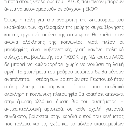
τίποτα στους νεολαίους του ΠΑΣΟΚ, που πλέον μπορούν
άνετα να μετονομαστούν σε σύγχρονη ΕΚΟΦ.
Όμως, η πάλη για την ανατροπή της δικτατορίας του
κεφαλαίου, των σχεδιασμών της μαύρης συγκυβέρνησης
και της εργατικής απάντησης στην κρίση θα κριθεί στον
αγώνα ολόκληρης της κοινωνίας, γιατί πλέον οι
μειοψηφίες είναι κυβερνητικές, γιατί κανένα πολιτικό
στέλεχος και βουλευτής του ΠΑΣΟΚ, της ΝΔ και του ΛΑΟΣ
δε μπορεί να κυκλοφορήσει χωρίς να νοιώσει τη λαϊκή
οργή. Τα χτυπήματα του μαύρου μετώπου δε θα μένουν
αναπάντητα. Η στάση των φοιτητών στο Γεωπονικό ήταν
στάση λαϊκής αυτοάμυνας, τέτοιας που σταδιακά
ολόκληρη η κοινωνική πλειοψηφία θα κρατήσει απέναντι
στην έμμεση αλλά και άμεση βία του συστήματος. Η
αντικαπιταλιστική αριστερά, σε κάθε σχολή, γειτονιά,
συνδικάτο, βρίσκεται στην καρδιά αυτού του κινήματος
που παλεύει για τις ζωές και το μέλλον εκατομμυρίων