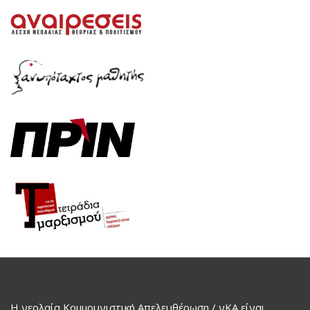
Η νεολαία Κομμουνιστική Απελευθέρωση / νΚΑ είναι