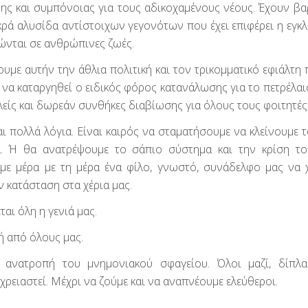
ης και συμπόνοιας για τους αδικοχαμένους νέους. Έχουν βα
ακρά αλυσίδα αντίστοιχων γεγονότων που έχει επιφέρει η εγκ
ρώνται σε ανθρώπινες ζωές.
υμε αυτήν την άθλια πολιτική και τον τρικομματικό εφιάλτη 
α καταργηθεί ο ειδικός φόρος κατανάλωσης για το πετρέλαιο
είς και δωρεάν συνθήκες διαβίωσης για όλους τους φοιτητές
ι πολλά λόγια. Είναι καιρός να σταματήσουμε να κλείνουμε τ
τα. Ή θα ανατρέψουμε το σάπιο σύστημα και την κρίση τ
με μέρα με τη μέρα ένα φίλο, γνωστό, συνάδελφο μας να χ
ν κατάσταση στα χέρια μας.
αι όλη η γενιά μας.
ή από όλους μας.
 ανατροπή του μνημονιακού σφαγείου. Όλοι μαζί, δίπλ
χρειαστεί. Μέχρι να ζούμε και να αναπνέουμε ελεύθεροι.