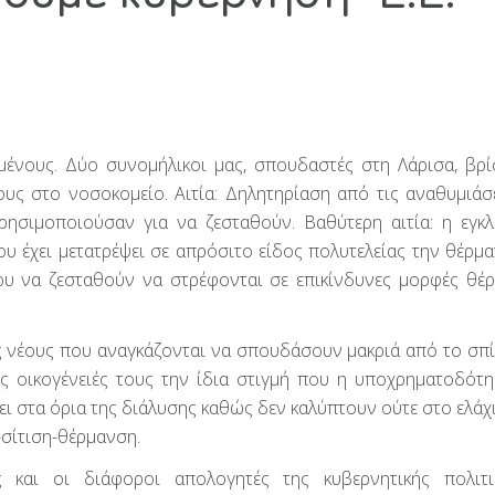
ένους. Δύο συνομήλικοι μας, σπουδαστές στη Λάρισα, βρί
τους στο νοσοκομείο. Αιτία: Δηλητηρίαση από τις αναθυμιάσ
ησιμοποιούσαν για να ζεσταθούν. Βαθύτερη αιτία: η εγκλ
 έχει μετατρέψει σε απρόσιτο είδος πολυτελείας την θέρμα
νου να ζεσταθούν να στρέφονται σε επικίνδυνες μορφές θέ
ς νέους που αναγκάζονται να σπουδάσουν μακριά από το σπίτ
τις οικογένειές τους την ίδια στιγμή που η υποχρηματοδότ
ει στα όρια της διάλυσης καθώς δεν καλύπτουν ούτε στο ελάχ
-σίτιση-θέρμανση.
και οι διάφοροι απολογητές της κυβερνητικής πολιτι