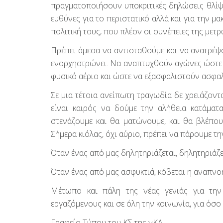
πραγματοποιήσουν υποκριτικές δηλώσεις θλίψ
ευθύνες για το περιστατικό αλλά και για την μ
πολιτική τους, που πλέον οι συνέπειες της μετ
Πρέπει άμεσα να αντισταθούμε και να ανατρέψο
ενορχηστρώνει. Να αναπτυχθούν αγώνες ώστε ν
φυσικό αέριο και ώστε να εξασφαλιστούν ασφαλ
Σε μια τέτοια ανείπωτη τραγωδία δε χρειάζοντα
είναι καιρός να δούμε την αλήθεια κατάμα
στενάζουμε και θα ματώνουμε, και θα βλέπου
Σήμερα κιόλας, όχι αύριο, πρέπει να πάρουμε τη
Όταν ένας από μας δηλητηριάζεται, δηλητηριάζετ
Όταν ένας από μας ασφυκτιά, κόβεται η αναπνο
Μέτωπο και πάλη της νέας γενιάς για την
εργαζόμενους και σε όλη την κοινωνία, για όσο 
Γραφείο Τύπου του ΚΣ της νΚΑ