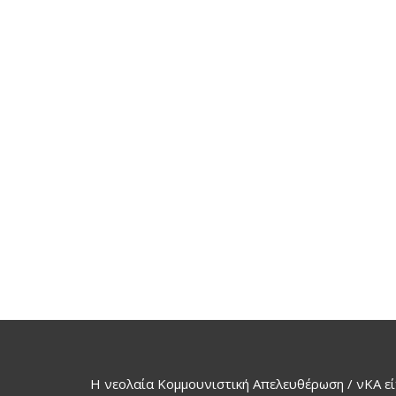
Η νεολαία Κομμουνιστική Απελευθέρωση / νΚΑ εί