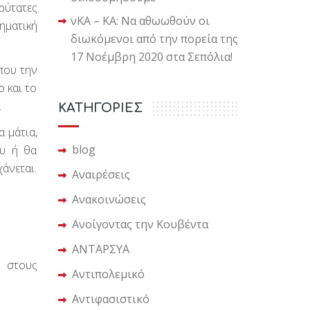
ρύτατες
νΚΑ – ΚΑ: Να αθωωθούν οι
ληματική
διωκόμενοι από την πορεία της
17 Νοέμβρη 2020 στα Σεπόλια!
που την
 και το
.
KΑΤΗΓΟΡΙΕΣ
α μάτια,
blog
ου ή θα
άνεται.
Αναιρέσεις
Ανακοινώσεις
Ανοίγοντας την Κουβέντα
ΑΝΤΑΡΣΥΑ
α στους
Αντιπολεμικό
Αντιφασιστικό