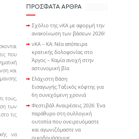
ΠΡΟΣΦΑΤΑ ΑΡΘΡΑ
Σχόλιο της νΚΑ με αφορμή την
ανακοίνωση των βάσεων 2026!
νΚΑ – ΚΑ: Νέα απόπειρα
σκονται
κρατικής δολοφονίας στο
εις που
Άργος – Καμία ανοχή στην
ηματική
αστυνομική βία
νση και
ρμανσης
Ελάχιστη Βάση
Εισαγωγής:Ταξικός κόφτης για
6η συνεχόμενη χρονιά
ι τους,
Φεστιβάλ Αναιρέσεις 2026: Ένα
ηση των
παράθυρο στη συλλογική
ιστο τις
ουτοπία που ονειρευόμαστε
και αγωνιζόμαστε να
κής να
οικοδομήσουμε