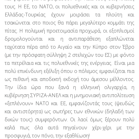
τους. Η ΕΕ, το ΝΑΤΟ, οι πολυεθνικές και οι κυβερνήσεις
Ελλάδας-Τουρκίας έχουν μοιράσει τα πλούτη και
τσακώνεται στο ποιος θα πάρει μεγαλύτερο κομμάτι της
πίτας. Η πολεμική προετοιμασία προχωρά, οι εξοπλισμοί
δρομολογούνται και η αντιπαράθεση εξαπλώνεται
ταχύτατα πέρα από το Αιγαίο και την Κύπρο στον Έβρο
(με την πρόσφατη σύλληψη 2 στελεχών του ΕΣ) με φόντο
τα πετρέλαια και τις πολυεθνικές της ενέργειας. Είναι μια
πολύ επικίνδυνη εξέλιξη όπου ο πόλεμος εμφανίζεται πια
ως πιθανή και αποδεκτή εκδοχή του άμεσου μέλλοντος.
Την ίδια ώρα που ξανά η ελληνική ολιγαρχία, η
κυβέρνηση ΣΥΡΙΖΑ-ΑΝΕΛ και η μνημονιακή αντιπολίτευση
«ξεπλένουν» ΝΑΤΟ και ΕΕ, εμφανίζοντάς τους (ψευδώς
και αντιστόρητα) ως σωτήρες των εθνικών (δηλαδή των
δικών τους) συμφερόντων. Οι λαοί όμως ξέρουν πολύ
καλά πως όλα αυτά πηγαίνουν χέρι-χέρι με την
προσφυγιά, τον πόνο, την εξαθλίωση!