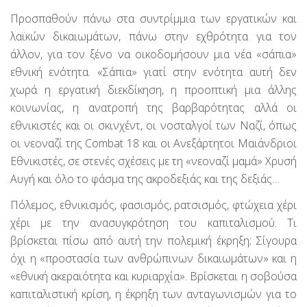
Προσπαθούν πάνω στα συντρίμμια των εργατικών και
λαϊκών δικαιωμάτων, πάνω στην εχθρότητα για τον
άλλον, για τον ξένο να οικοδομήσουν μια νέα «σάπια»
εθνική ενότητα. «Σάπια» γιατί στην ενότητα αυτή δεν
χωρά η εργατική διεκδίκηση, η προοπτική μια άλλης
κοινωνίας, η ανατροπή της βαρβαρότητας αλλά οι
εθνικιστές και οι σκινχέντ, οι νοσταλγοί των Ναζί, όπως
οι νεοναζί της Combat 18 και οι Ανεξάρτητοι Μαιάνδριοι
Εθνικιστές, σε στενές σχέσεις με τη «νεοναζί μαμά» Χρυσή
Αυγή και όλο το φάσμα της ακροδεξιάς και της δεξιάς…
Πόλεμος, εθνικισμός, φασισμός, ρατσισμός, φτώχεια χέρι
χέρι με την ανασυγκρότηση του καπιταλισμού. Τι
βρίσκεται πίσω από αυτή την πολεμική έκρηξη; Σίγουρα
όχι η «προστασία των ανθρώπινων δικαιωμάτων» και η
«εθνική ακεραιότητα και κυριαρχία». Βρίσκεται η σοβούσα
καπιταλιστική κρίση, η έκρηξη των ανταγωνισμών για το