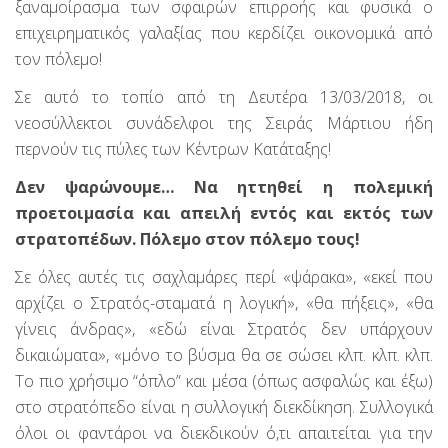
ξαναμοίρασμα των σφαιρών επιρροής και φυσικά ο
επιχειρηματικός γαλαξίας που κερδίζει οικονομικά από
τον πόλεμο!
Σε αυτό το τοπίο από τη Δευτέρα 13/03/2018, οι
νεοσύλλεκτοι συνάδελφοι της Σειράς Μάρτιου ήδη
περνούν τις πύλες των Κέντρων Κατάταξης!
Δεν ψαρώνουμε… Να ηττηθεί η πολεμική
προετοιμασία και απειλή εντός και εκτός των
στρατοπέδων. Πόλεμο στον πόλεμο τους!
Σε όλες αυτές τις σαχλαμάρες περί «ψάρακα», «εκεί που
αρχίζει ο Στρατός-σταματά η λογική», «θα πήξεις», «θα
γίνεις άνδρας», «εδώ είναι Στρατός δεν υπάρχουν
δικαιώματα», «μόνο το βύσμα θα σε σώσει κλπ. κλπ. κλπ.
Το πιο χρήσιμο “όπλο” και μέσα (όπως ασφαλώς και έξω)
στο στρατόπεδο είναι η συλλογική διεκδίκηση. Συλλογικά
όλοι οι φαντάροι να διεκδικούν ό,τι απαιτείται για την