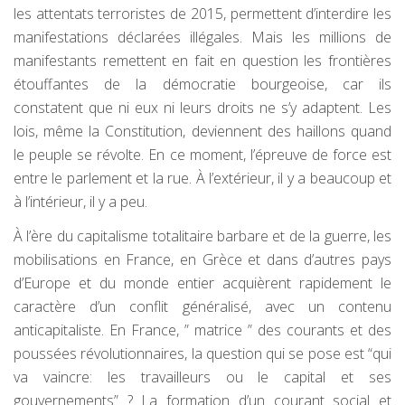
les attentats terroristes de 2015, permettent d’interdire les
manifestations déclarées illégales. Mais les millions de
manifestants remettent en fait en question les frontières
étouffantes de la démocratie bourgeoise, car ils
constatent que ni eux ni leurs droits ne s’y adaptent. Les
lois, même la Constitution, deviennent des haillons quand
le peuple se révolte. En ce moment, l’épreuve de force est
entre le parlement et la rue. À l’extérieur, il y a beaucoup et
à l’intérieur, il y a peu.
À l’ère du capitalisme totalitaire barbare et de la guerre, les
mobilisations en France, en Grèce et dans d’autres pays
d’Europe et du monde entier acquièrent rapidement le
caractère d’un conflit généralisé, avec un contenu
anticapitaliste. En France, ” matrice ” des courants et des
poussées révolutionnaires, la question qui se pose est “qui
va vaincre: les travailleurs ou le capital et ses
gouvernements” ? La formation d’un courant social et