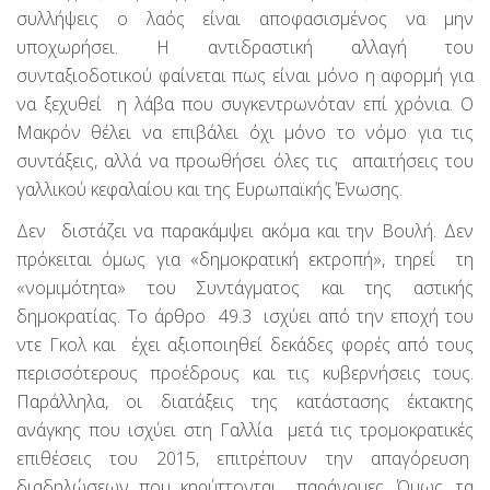
συλλήψεις ο λαός είναι αποφασισμένος να μην
υποχωρήσει. Η αντιδραστική αλλαγή του
συνταξιοδοτικού φαίνεται πως είναι μόνο η αφορμή για
να ξεχυθεί η λάβα που συγκεντρωνόταν επί χρόνια. Ο
Μακρόν θέλει να επιβάλει όχι μόνο το νόμο για τις
συντάξεις, αλλά να προωθήσει όλες τις απαιτήσεις του
γαλλικού κεφαλαίου και της Ευρωπαϊκής Ένωσης.
Δεν διστάζει να παρακάμψει ακόμα και την Βουλή. Δεν
πρόκειται όμως για «δημοκρατική εκτροπή», τηρεί τη
«νομιμότητα» του Συντάγματος και της αστικής
δημοκρατίας. Το άρθρο 49.3 ισχύει από την εποχή του
ντε Γκολ και έχει αξιοποιηθεί δεκάδες φορές από τους
περισσότερους προέδρους και τις κυβερνήσεις τους.
Παράλληλα, οι διατάξεις της κατάστασης έκτακτης
ανάγκης που ισχύει στη Γαλλία μετά τις τρομοκρατικές
επιθέσεις του 2015, επιτρέπουν την απαγόρευση
διαδηλώσεων που κηρύττονται παράνομες. Όμως, τα