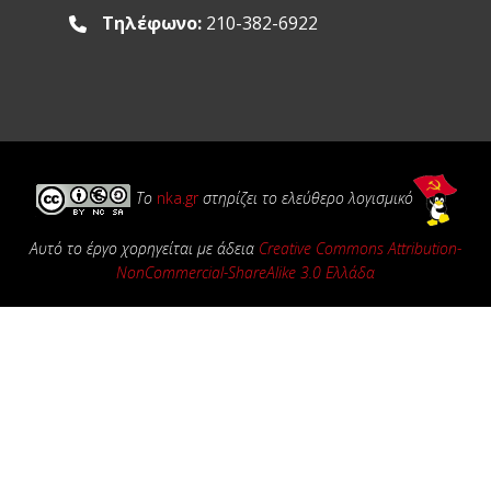
Τηλέφωνο:
210-382-6922
Το
nka.gr
στηρίζει το ελεύθερο λογισμικό
Αυτό το έργο χορηγείται με άδεια
Creative Commons Attribution-
NonCommercial-ShareAlike 3.0 Ελλάδα