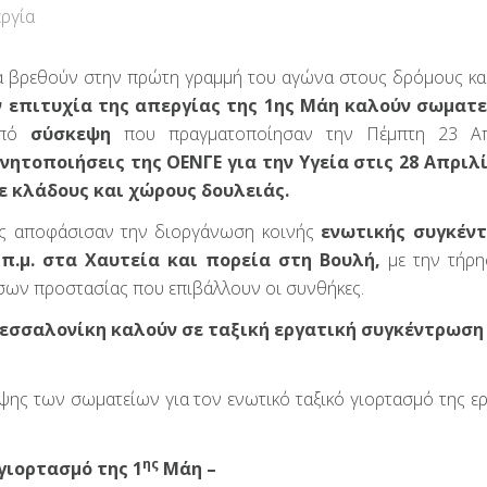
ργία
 να βρεθούν στην πρώτη γραμμή του αγώνα στους δρόμους κα
ν επιτυχία της απεργίας της 1ης Μάη
καλούν σωματε
από
σύσκεψη
που πραγματοποίησαν την Πέμπτη 23 Απρ
νητοποιήσεις της ΟΕΝΓΕ για την Υγεία στις 28 Απριλ
σε κλάδους και χώρους δουλειάς.
υς αποφάσισαν την διοργάνωση κοινής
ενωτικής συγκέν
 π.μ. στα Χαυτεία και πορεία στη Βουλή,
με την τήρ
σων προστασίας που επιβάλλουν οι συνθήκες.
εσσαλονίκη καλούν σε ταξική εργατική συγκέντρωση 
ης των σωματείων για τον ενωτικό ταξικό γιορτασμό της ερ
ης
γιορτασμό της 1
Μάη –