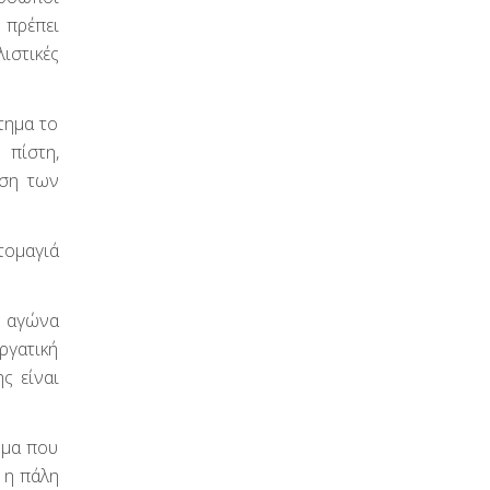
 πρέπει
ιστικές
τημα το
πίστη,
ιση των
τομαγιά
υ αγώνα
ργατική
ς είναι
ημα που
 η πάλη