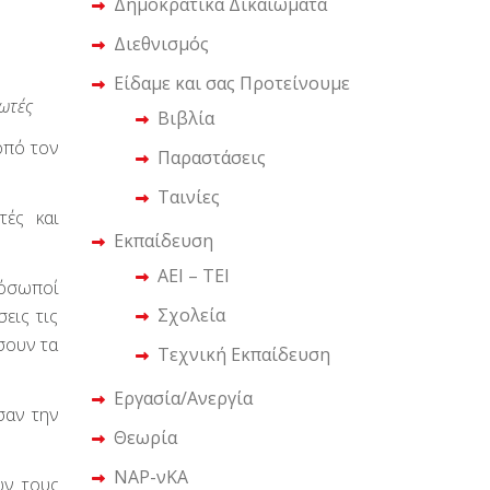
Δημοκρατικά Δικαιώματα
Διεθνισμός
Είδαμε και σας Προτείνουμε
ωτές
Βιβλία
οπό τον
Παραστάσεις
Ταινίες
τές και
Εκπαίδευση
ΑΕΙ – ΤΕΙ
ρόσωποί
Σχολεία
εις τις
σουν τα
Τεχνική Εκπαίδευση
Εργασία/Ανεργία
σαν την
Θεωρία
ΝΑΡ-νΚΑ
ων τους