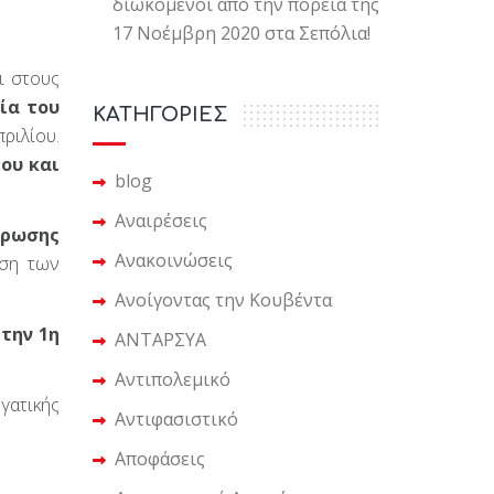
διωκόμενοι από την πορεία της
17 Νοέμβρη 2020 στα Σεπόλια!
ι στους
ία του
KΑΤΗΓΟΡΙΕΣ
ιλίου.
ίου και
blog
Αναιρέσεις
τρωσης
Ανακοινώσεις
ηση των
Ανοίγοντας την Κουβέντα
την 1η
ΑΝΤΑΡΣΥΑ
Αντιπολεμικό
γατικής
Αντιφασιστικό
Αποφάσεις