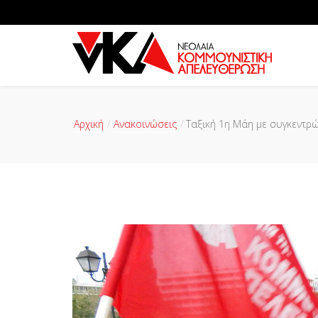
Αρχική
Ανακοινώσεις
Ταξική 1η Μάη με συγκεντρ