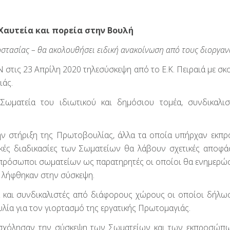
Χαυτεία και πορεία στην Βουλή
στασίας – θα ακολουθήσει ειδική ανακοίνωση από τους διοργαν
τις 23 Απρίλη 2020 τηλεσύσκεψη από το Ε.Κ. Πειραιά με σκ
ιάς.
ματεία του ιδιωτικού και δημόσιου τομέα, συνδικαλισ
την στήριξη της Πρωτοβουλίας, άλλα τα οποία υπήρχαν εκπ
ικές διαδικασίες των Σωματείων θα λάβουν σχετικές αποφάσ
κπρόσωποι σωματείων ως παρατηρητές οι οποίοι θα ενημερώ
 λήφθηκαν στην σύσκεψη.
α και συνδικαλιστές από διάφορους χώρους οι οποίοι δήλω
λία για τον γιορτασμό της εργατικής Πρωτομαγιάς.
πασχόλησαν την σύσκεψη των Σωματείων και των εκπροσώπ