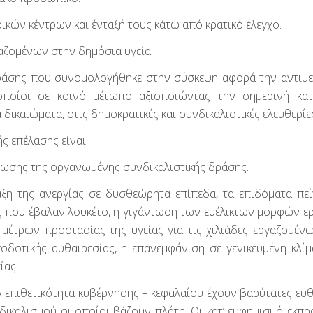
ρικών κέντρων και ένταξή τους κάτω από κρατικό έλεγχο.
αζομένων στην δημόσια υγεία.
δράσης που συνομολογήθηκε στην σύσκεψη αφορά την αντιμ
οποίοι σε κοινό μέτωπο αξιοποιώντας την σημερινή κα
 δικαιώματα, στις δημοκρατικές και συνδικαλιστικές ελευθερίε
ς επέλασης είναι:
ρωσης της οργανωμένης συνδικαλιστικής δράσης.
ναξη της ανεργίας σε δυσθεώρητα επίπεδα, τα επιδόματα πεί
ς που έβαλαν λουκέτο, η γιγάντωση των ευέλικτων μορφών ερ
 μέτρων προστασίας της υγείας για τις χιλιάδες εργαζομέν
γοδοτικής αυθαιρεσίας, η επανεμφάνιση σε γενικευμένη κλίμ
ίας.
 επιθετικότητα κυβέρνησης – κεφαλαίου έχουν βαρύτατες ευθ
δικαλισμού οι οποίοι βάζουν πλάτη. Οι κατ’ ευφημισμό εκπ