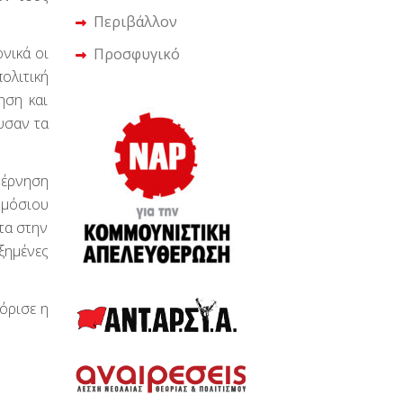
Περιβάλλον
ονικά οι
Προσφυγικό
ολιτική
ηση και
υσαν τα
βέρνηση
ημόσιου
τα στην
ξημένες
όρισε η