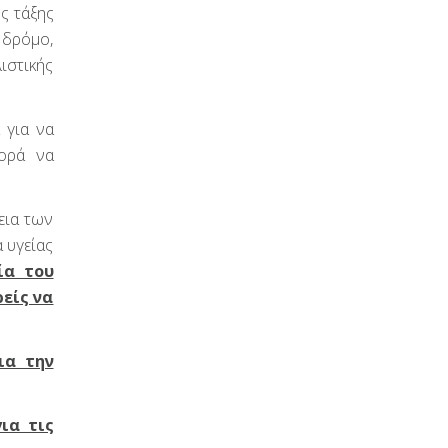
ης τάξης
 δρόμο,
ιστικής
 για να
ορά να
εια των
 υγείας
ία του
είς να
ια την
ια τις