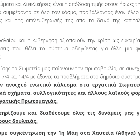
ώματα και διεκδικήσεις είναι η απόδοση τιμής στους ήρωες τ
κά συμφέροντα σε όλο τον κόσμο, προβάλλοντας έναν άλλο
ης και της απελευθέρωσής της από τα δεινά της καπιταλ
φαλαίου και η κυβέρνηση αξιοποιούν την κρίση ως ευκαιρία
ώσεις που θέλει το σύστημα οδηγώντας για άλλη μια φ
ς.
κρίσης τα Σωματεία μας παίρνουν την πρωτοβουλία, σε συνέχ
7/4 και 14/4 με άξονες τα προβλήματα στο δημόσιο σύστημα
ν ανοιχτό ενωτικό κάλεσμα στα εργατικά Σωματε
ικά σχήματα, συλλογικότητες και άλλους λαϊκούς φορ
ργατικής Πρωτομαγιάς.
ηρίζουμε και διαθέτουμε όλες τις δυνάμεις μας γ
ρους δουλειάς.
με συγκέντρωση την 1η Μάη στα Χαυτεία (Αθήνα) γ