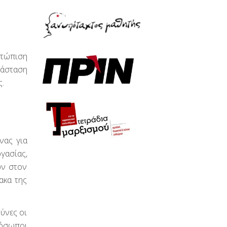
ετώπιση
τάσταση
ς.
νας για
γασίας,
ων στον
ακα της
ύνες οι
ρόσωποι