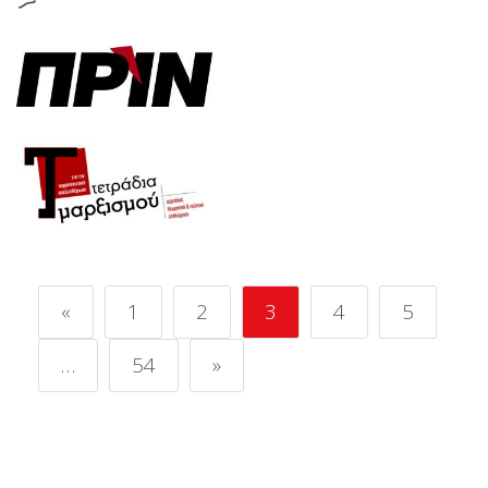
«
1
2
3
4
5
…
54
»