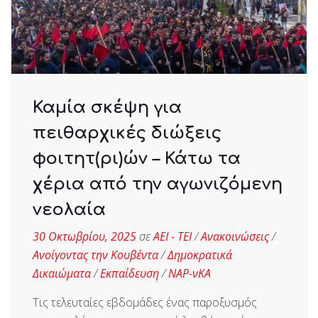
Καμία σκέψη για
πειθαρχικές διώξεις
φοιτητ(ρι)ών – Κάτω τα
χέρια από την αγωνιζόμενη
νεολαία
30 Οκτωβρίου, 2025
σε
ΑΕΙ - ΤΕΙ
/
Ανακοινώσεις
/
Ανοίγοντας την Κουβέντα
/
Δημοκρατικά
Δικαιώματα
/
Εκπαίδευση
/
ΝΑΡ-νΚΑ
Τις τελευταίες εβδομάδες ένας παροξυσμός