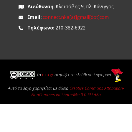
Διεύθυνση:
Κλεισόβης 9, πλ. Κάνιγγος
Email:
connect.nka[at]gmail[dot]com
Τηλέφωνο:
210-382-6922
Το
nka.gr
στηρίζει το ελεύθερο λογισμικό
Αυτό το έργο χορηγείται με άδεια
Creative Commons Attribution-
NonCommercial-ShareAlike 3.0 Ελλάδα