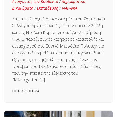
Ανοίγοντας την Κουβέντα
/
Δημοκρατικά
Δικαιώματα
/
Εκπαίδευση
/
ΝΑΡ-νΚΑ
Καμία πειθαρχική δίωξη στα μέλη του Φοιτητικού
Συλλόγου Αρχιτεκτονικής, εκ των οποίων 2 μέλη
και της Νεολαία Κομμουνιστική Απελευθέρωση-
νΚΑ. O παροξυσμικός κατήφορος καταστολής και
αυταρχισμού στο Εθνικό Μετσόβιο Πολυτεχνείο
δεν έχει τελειωμό! Στο ίδρυμα της μεγαλειώδους
εξέγερσης φοιτητ(ρι)ών και εργαζομένων τον
Νοέμβρη του 1973, καλούνται τώρα δέκα μέρες
πριν την επέτειο της εξέγερσης του
Πολυτεχνείου […]
ΠΕΡΙΣΣΟΤΕΡΑ