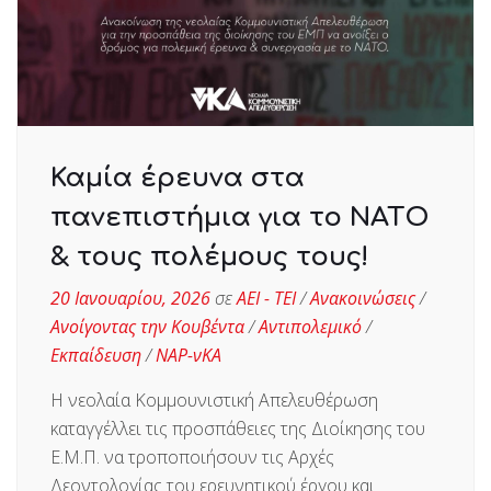
Καμία έρευνα στα
πανεπιστήμια για το ΝΑΤΟ
& τους πολέμους τους!
20 Ιανουαρίου, 2026
σε
ΑΕΙ - ΤΕΙ
/
Ανακοινώσεις
/
Ανοίγοντας την Κουβέντα
/
Αντιπολεμικό
/
Εκπαίδευση
/
ΝΑΡ-νΚΑ
Η νεολαία Κομμουνιστική Απελευθέρωση
καταγγέλλει τις προσπάθειες της Διοίκησης του
Ε.Μ.Π. να τροποποιήσουν τις Αρχές
Δεοντολογίας του ερευνητικού έργου και