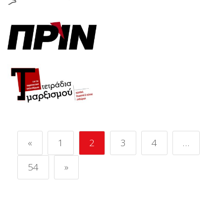
«
1
2
3
4
…
54
»