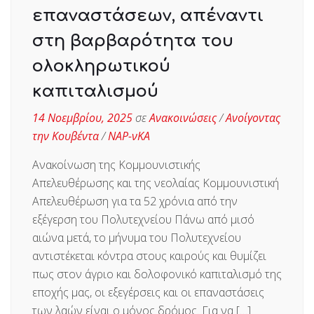
επαναστάσεων, απέναντι
στη βαρβαρότητα του
ολοκληρωτικού
καπιταλισμού
14 Νοεμβρίου, 2025
σε
Ανακοινώσεις
/
Ανοίγοντας
την Κουβέντα
/
ΝΑΡ-νΚΑ
Ανακοίνωση της Κομμουνιστικής
Απελευθέρωσης και της νεολαίας Κομμουνιστική
Απελευθέρωση για τα 52 χρόνια από την
εξέγερση του Πολυτεχνείου Πάνω από μισό
αιώνα μετά, το μήνυμα του Πολυτεχνείου
αντιστέκεται κόντρα στους καιρούς και θυμίζει
πως στον άγριο και δολοφονικό καπιταλισμό της
εποχής μας, οι εξεγέρσεις και οι επαναστάσεις
των λαών είναι ο μόνος δρόμος. Για να […]