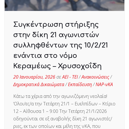
Συγκέντρωση στήριξης
στην δίκη 21 αγωνιστών
συλληφθέντων της 10/2/21
ενάντια στο νόμο
Κεραμέως – Χρυσοχοΐδη
20 Ιανουαρίου, 2026
σε
ΑΕΙ - ΤΕΙ
/
Ανακοινώσεις
/
Δημοκρατικά Δικαιώματα
/
Εκπαίδευση
/
ΝΑΡ-νΚΑ
Κάτω τα χέρια από την αγωνιζόμενη νεολαία!
‘Ολοι/ες/α την Τετάρτη 21/1 – Ευελπίδων – Κτίριο
12 – Αίθουσα 1 – 9:00 Την Τετάρτη 21/1/2026
οδηγούνται σε εξ αναβολής δίκη 21 αγωνιστές/
ριες, εκ των οποίων και μέλη της νΚΑ, που