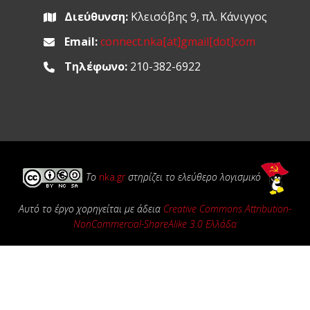
Διεύθυνση:
Κλεισόβης 9, πλ. Κάνιγγος
Email:
connect.nka[at]gmail[dot]com
Τηλέφωνο:
210-382-6922
Το
nka.gr
στηρίζει το ελεύθερο λογισμικό
Αυτό το έργο χορηγείται με άδεια
Creative Commons Attribution-
NonCommercial-ShareAlike 3.0 Ελλάδα