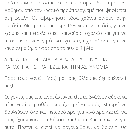
το Υπουργείο Παιδείας. Και σ’ αυτό όμως δε φύτρωσαν!
Δόθηκαν από τον κρατικό προϋπολογισμό που ψηφίζεται
στη Βουλή. Οι κυβερνήσεις τόσα χρόνια δίνουν στην
Παιδεία 3%. Εμείς απαιτούμε 15% για την Παιδεία, για να
έχουμε και πετρέλαιο και καινούριο σχολείο και για να
μπορούν οι καθηγητές να έχουν ό,τι χρειάζονται για να
κάνουν μάθημα εκτός από τα άθλια βιβλία.
ΛΕΦΤΑ ΓΙΑ ΤΗΝ ΠΑΙΔΕΙΑ, ΛΕΦΤΑ ΓΙΑ ΤΗΝ ΥΓΕΙΑ
ΚΑΙ ΟΧΙ ΓΙΑ ΤΙΣ ΤΡΑΠΕΖΕΣ ΚΑΙ ΤΗΝ ΑΣΤΥΝΟΜΙΑ
Προς τους γονείς: Μαζί μας σας θέλουμε, όχι απέναντί
μας!
Οι γονείς μας είτε είναι άνεργοι, είτε τα βγάζουν δύσκολα
πέρα γιατί ο μισθός τους έχει μείνει μισός. Μπορεί να
δουλεύουν όλο και περισσότερο για λιγότερα λεφτά, να
τους έχουν κόψει επιδόματα και δώρα. Και τι κάνουν για
αυτό; Πρέπει κι αυτοί να οργανωθούν, να δουν τι θα