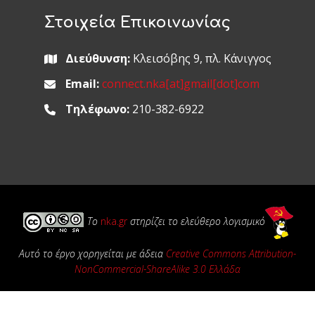
Στοιχεία Επικοινωνίας
Διεύθυνση:
Κλεισόβης 9, πλ. Κάνιγγος
Email:
connect.nka[at]gmail[dot]com
Τηλέφωνο:
210-382-6922
Το
nka.gr
στηρίζει το ελεύθερο λογισμικό
Αυτό το έργο χορηγείται με άδεια
Creative Commons Attribution-
NonCommercial-ShareAlike 3.0 Ελλάδα