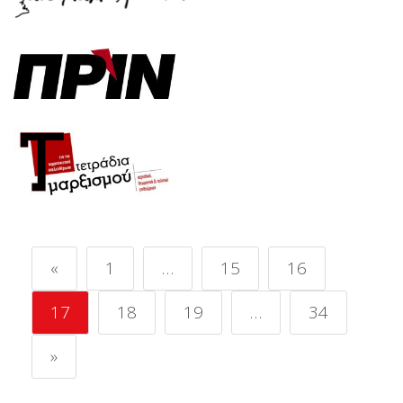
«
1
…
15
16
17
18
19
…
34
»