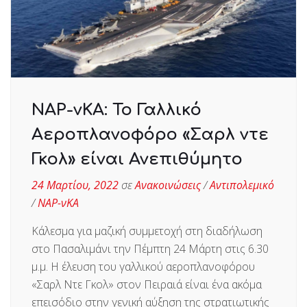
ΝΑΡ-νΚΑ: Το Γαλλικό
Αεροπλανοφόρο «Σαρλ ντε
Γκολ» είναι Ανεπιθύμητο
24 Μαρτίου, 2022
σε
Ανακοινώσεις
/
Αντιπολεμικό
/
ΝΑΡ-νΚΑ
Κάλεσμα για μαζική συμμετοχή στη διαδήλωση
στο Πασαλιμάνι την Πέμπτη 24 Μάρτη στις 6.30
μ.μ. Η έλευση του γαλλικού αεροπλανοφόρου
«Σαρλ Ντε Γκολ» στον Πειραιά είναι ένα ακόμα
επεισόδιο στην γενική αύξηση της στρατιωτικής