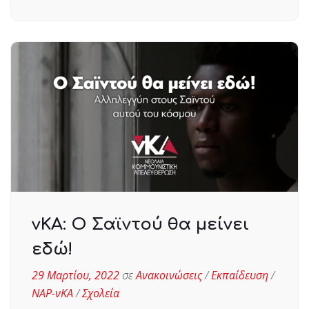
νΚΑ: Ο Σαϊντού θα μείνει
εδώ!
29 Μαρτίου, 2022
σε
Ανακοινώσεις
/
Εκπαίδευση
/
ΝΑΡ-νΚΑ
/
Σχολεία