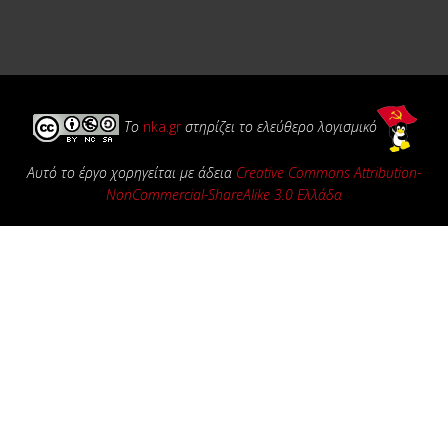
Το
nka.gr
στηρίζει το ελεύθερο λογισμικό
Αυτό το έργο χορηγείται με άδεια
Creative Commons Attribution-
NonCommercial-ShareAlike 3.0 Ελλάδα