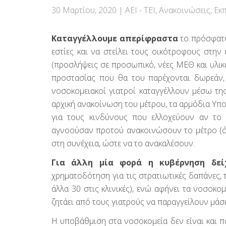
30 Μαρτίου, 2020
|
ΑΕΙ - ΤΕΙ
,
Ανακοινώσεις
,
Εκ
Καταγγέλλουμε απερίφραστα
το πρόσφατο 
εστίες και να στείλει τους οικότροφους στην
(προσλήψεις σε προσωπικό, νέες ΜΕΘ και υλικά
προστασίας που θα του παρέχονται δωρεάν, επι
νοσοκομειακοί γιατροί καταγγέλλουν μέσω τη
αρχική ανακοίνωση του μέτρου, τα αρμόδια Υ
για τους κινδύνους που ελλοχεύουν αν το 
αγνοούσαν προτού ανακοινώσουν το μέτρο (όπ
στη συνέχεια, ώστε να το ανακαλέσουν.
Για άλλη μία φορά η κυβέρνηση δείχ
χρηματοδότηση για τις στρατιωτικές δαπάνες, τ
άλλα 30 στις κλινικές), ενώ αφήνει τα νοσοκ
ζητάει από τους γιατρούς να παραγγείλουν μάσκ
Η υποβάθμιση στα νοσοκομεία δεν είναι και πο