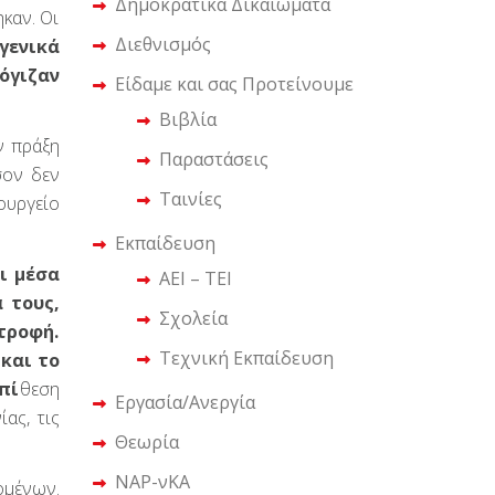
Δημοκρατικά Δικαιώματα
καν. Οι
Διεθνισμός
 γενικά
όγιζαν
Είδαμε και σας Προτείνουμε
Βιβλία
ν πράξη
Παραστάσεις
σον δεν
Ταινίες
ουργείο
Εκπαίδευση
ι μέσα
ΑΕΙ – ΤΕΙ
 τους,
Σχολεία
τροφή.
Τεχνική Εκπαίδευση
και το
επί
θεση
Εργασία/Ανεργία
ας, τις
Θεωρία
ΝΑΡ-νΚΑ
ομένων.