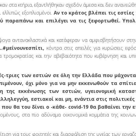
καν στα κτήρια, εξαντλήθηκαν σχεδόν άμεσα και δεν ανανεώθη
αι ελλιπώς εξοπλισμένοι.
Αν το κράτος βλέπει τις εστίες
λύ παραπάνω και επιλέγει να τις ξεφορτωθεί. Υπολ
 άψογα αντανακλαστικά και κατάφεραν να αμφισβητήσουν στη
#μείνουνεσπίτι,
κόντρα στις απειλές για κυρώσεις εφό
μα τρομοκρατίας και την αβεβαιότητα που κυβέρνηση και υπ
ς-τριες των εστιών σε όλη την Ελλάδα που μάχοντα
πιμένουν, όχι μόνο για να μην εκκενωθούν τα σπίτια
η της εκκένωσης των εστιών, υγειονομική κατασ
λληλεγγύη, εστιακοί και μη, ενάντια στις πολιτικές 
που θα του δίνει ο -κάθε- covid-19 θα βαθαίνει την 
ζομένους, στα πιο αδύναμα οικονομικά κομμάτια της κοινωνί
τιση για τους φοιτητές και διασφάλιση της υγείας των εργαζ