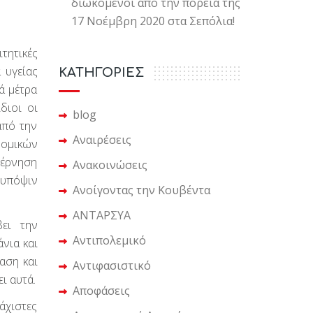
διωκόμενοι από την πορεία της
17 Νοέμβρη 2020 στα Σεπόλια!
τητικές
 υγείας
KΑΤΗΓΟΡΙΕΣ
ά μέτρα
διοι οι
blog
από την
Αναιρέσεις
νομικών
βέρνηση
Ανακοινώσεις
 υπόψιν
Ανοίγοντας την Κουβέντα
ΑΝΤΑΡΣΥΑ
ει την
Αντιπολεμικό
άνια και
αση και
Αντιφασιστικό
ι αυτά.
Αποφάσεις
άχιστες