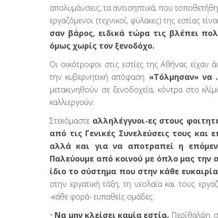
απολυμάνσεις, τα αντισηπτικά, που τοποθετήθη
εργαζόμενοι (τεχνικοί, φύλακες) της εστίας είν
σαν βάρος, ειδικά τώρα τις βλέπει πο
όμως χωρίς τον ξενοδόχο.
Οι οικότροφοι στις εστίες της Αθήνας είχαν
την κυβερνητική απόφαση.
«Τόλμησαν» να …
μετακινηθούν σε ξενοδοχεία, κόντρα στο κλί
καλλιεργούν.
Στεκόμαστε
αλληλέγγυοι-ες στους φοιτητέ
από τις Γενικές Συνελεύσεις τους και ε
αλλά και για να αποτραπεί η επόμεν
Παλεύουμε από κοινού με όπλο μας την α
ίδιο το σύστημα που στην κάθε ευκαιρία 
στην εργατική τάξη, τη νεολαία και τους εργα
-κάθε φορά- ευπαθείς ομάδες.
•
Να μην κλείσει καμία εστία.
Περίθαλψη, σί