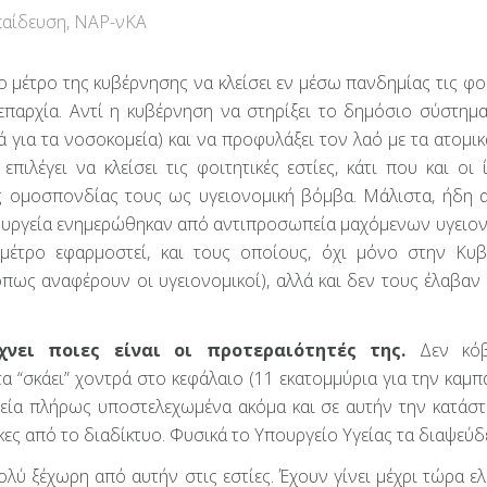
παίδευση
,
ΝΑΡ-νΚΑ
μέτρο της κυβέρνησης να κλείσει εν μέσω πανδημίας τις φοι
 επαρχία. Αντί η κυβέρνηση να στηρίξει το δημόσιο σύστημα
 για τα νοσοκομεία) και να προφυλάξει τον λαό με τα ατομικ
λέγει να κλείσει τις φοιτητικές εστίες, κάτι που και οι ί
ς ομοσπονδίας τους ως υγειονομική βόμβα. Μάλιστα, ήδη 
πουργεία ενημερώθηκαν από αντιπροσωπεία μαχόμενων υγειο
μέτρο εφαρμοστεί, και τους οποίους, όχι μόνο στην Κυ
ως αναφέρουν οι υγειονομικοί), αλλά και δεν τους έλαβαν
νει ποιες είναι οι προτεραιότητές της.
Δεν κόβ
α “σκάει” χοντρά στο κεφάλαιο (11 εκατομμύρια για την καμπ
ομεία πλήρως υποστελεχωμένα ακόμα και σε αυτήν την κατάστ
ες από το διαδίκτυο. Φυσικά το Υπουργείο Υγείας τα διαψεύδε
λύ ξέχωρη από αυτήν στις εστίες. Έχουν γίνει μέχρι τώρα ελ