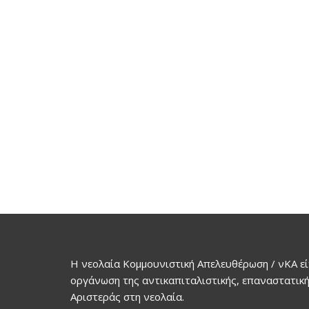
Η νεολαία Κομμουνιστική Απελευθέρωση / νΚΑ εί
οργάνωση της αντικαπιταλιστικής, επαναστατική
Αριστεράς στη νεολαία.