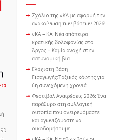
Σχόλιο της νΚΑ με αφορμή την
ανακοίνωση των βάσεων 2026!
νΚΑ – ΚΑ: Νέα απόπειρα
κρατικής δολοφονίας στο
Άργος – Καμία ανοχή στην
αστυνομική βία
Ελάχιστη Βάση
η
Εισαγωγής:Ταξικός κόφτης για
ντα
6η συνεχόμενη χρονιά
Φεστιβάλ Αναιρέσεις 2026: Ένα
παράθυρο στη συλλογική
ουτοπία που ονειρευόμαστε
μή
και αγωνιζόμαστε να
οικοδομήσουμε
 90
ου
νΚΑ – ΚΑ: Να αθωωθούν οι