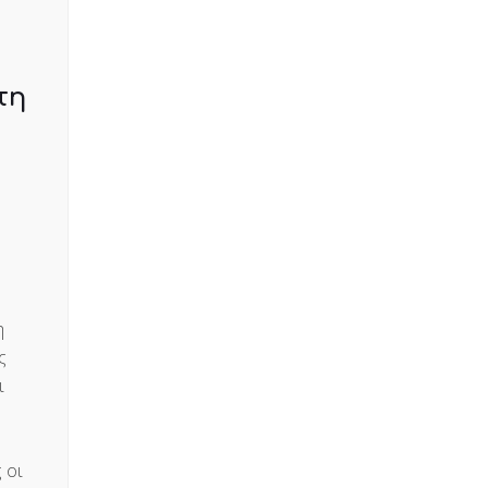
τη
η
ς
ι
 οι