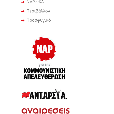
ΝΑΡ-νΚΑ
Περιβάλλον
Προσφυγικό