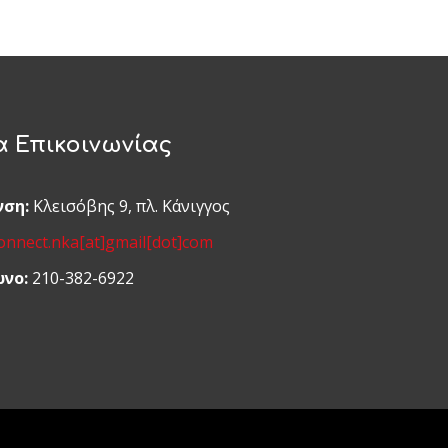
α Επικοινωνίας
νση:
Κλεισόβης 9, πλ. Κάνιγγος
onnect.nka[at]gmail[dot]com
νο:
210-382-6922