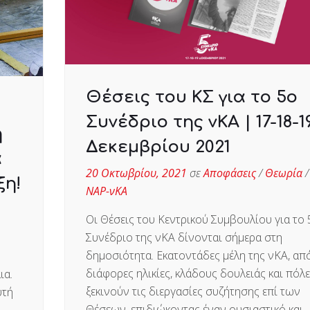
Θέσεις του ΚΣ για το 5ο
Συνέδριο της νΚΑ | 17-18-1
η
Δεκεμβρίου 2021
α
20 Οκτωβρίου, 2021
σε
Αποφάσεις
/
Θεωρία
/
ξη!
ΝΑΡ-νΚΑ
Οι Θέσεις του Κεντρικού Συμβουλίου για το 
Συνέδριο της νΚΑ δίνονται σήμερα στη
δημοσιότητα. Εκατοντάδες μέλη της νΚΑ, απ
διάφορες ηλικίες, κλάδους δουλειάς και πόλε
ια.
ξεκινούν τις διεργασίες συζήτησης επί των
υτή
Θέσεων, επιδιώκοντας έναν ουσιαστικό και