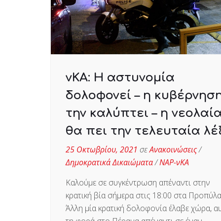
νΚΑ: Η αστυνομία
δολοφονεί – η κυβέρνησ
την καλύπτει – η νεολαί
θα πει την τελευταία λέ
25 Οκτωβρίου, 2021
σε
Ανακοινώσεις
/
Δημοκρατικά Δικαιώματα
/
ΝΑΡ-νΚΑ
Καλούμε σε συγκέντρωση απέναντι στην
κρατική βία σήμερα στις 18:00 στα Προπύλα
Άλλη μία κρατική δολοφονία έλαβε χώρα, α
τη φορά στο Πέραμα απέναντι σε έναν