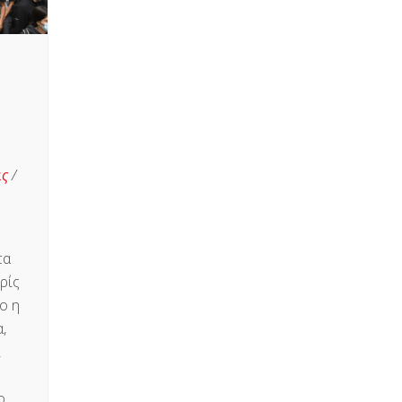
η
ις
/
τα
ρίς
ο η
,
ι
ο