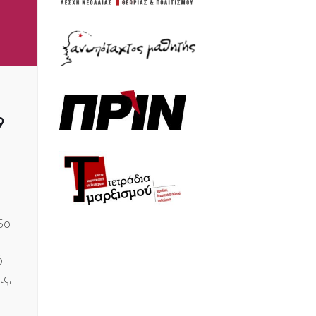
9
5ο
ό
ις,