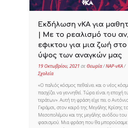
Εκδήλωση νΚΑ για μαθη
| Με το ρεαλισμό του αν
εφικτου για μια ζωή στο
ύψος των αναγκών μας
19 Οκτωβρίου, 2021
σε
Θεωρία
/
ΝΑΡ-νΚΑ
/
Σχολεία
«Ο παλιός κόσμος πεθαίνει και ο νέος κόσ
πασχίζει να γεννηθεί. Τώρα είναι η εποχή 
τεράτων». Αυτή τη φράση είχε πει ο Αντόνι
Γκράμσι, στον καιρό της Μεγάλης Κρίσης τ
Μεσοπολέμου και της μεγάλης ανόδου του
φασισμού. Μια φράση που θα μπορούσαμε