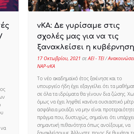
τές
νΚΑ: Δε γυρίσαμε στις
/
σχολές μας για να τις
ξανακλείσει η κυβέρνησ
17 Οκτωβρίου, 2021
σε
ΑΕΙ - ΤΕΙ
/
Ανακοινώσε
ΝΑΡ-νΚΑ
Το νέο ακαδημαϊκό έτος ξεκίνησε και τo
υπουργείο ήδη έχει εξαγγείλει ότι τα μαθήμα
μος
σε όλα τα ιδρύματα θα γίνουν δια ζώσης. Χω
των
όμως να έχει ληφθεί κανένα ουσιαστικό μέτρ
ο
ασφάλεια μοιάζει να μην είναι προτεραιότητα
ου
πράγμα που, δυστυχώς, σημαίνει ότι υπάρχε
σημαντική πιθανότητα όπως ανοίξουμε, να
 να
ξανακλείσουμε. Άλλωστε, ποιος δε θυμάται τ