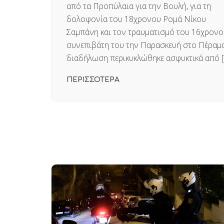
από τα Προπύλαια για την Βουλή, για τη
δολοφονία του 18χρονου Ρομά Νίκου
Σαμπάνη και τον τραυματισμό του 16χρονο
συνεπιβάτη του την Παρασκευή στο Πέραμα
διαδήλωση περικυκλώθηκε ασφυκτικά από [
ΠΕΡΙΣΣΟΤΕΡΑ