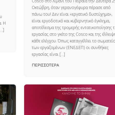
Cosco στο λιμάνι του Πειραιά την Δευτέρα 2
Οκτώβρη, όταν γερανογέφυρα πέρασε από
πάνω του! Δεν είναι «εργατικό δυστύχημα»,
υ
είναι εργοδοτικό και κυβερνητικό έγκλημα,
. Η
αποτέλεσμα της τρομερής εντατικοποίησης τ
…]
εργασίας στο γκέτο της Cosco και της έλλειψ
κάθε ελέγχου. Όπως καταγγέλλει το σωματεί
των εργαζομένων (ΕΝΕΔΕΠ) οι συνθήκες
εργασίας είναι […]
ΠΕΡΙΣΣΟΤΕΡΑ