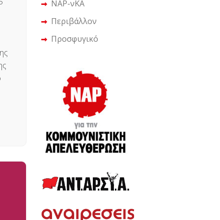
5
ΝΑΡ-νΚΑ
Περιβάλλον
Προσφυγικό
ης
ης
ο