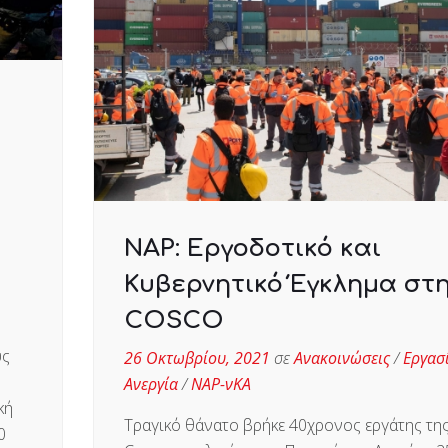
ΝΑΡ: Εργοδοτικό και
Κυβερνητικό Έγκλημα στ
COSCO
ύς
26 Οκτωβρίου, 2021
σε
Ανακοινώσεις
/
Εργασ
Ανεργία
/
ΝΑΡ-νΚΑ
κή
Τραγικό θάνατο βρήκε 40χρονος εργάτης τη
0